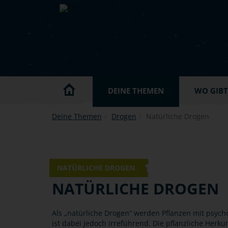
Skip to main content
DEINE THEMEN
WO GIBT'
Deine Themen
Drogen
Natürliche Drogen
© Canva
NATÜRLICHE DROGEN
NATÜRLICHE DROGEN
Als „natürliche Drogen“ werden Pflanzen mit psycho
ist dabei jedoch irreführend. Die pflanzliche Herku