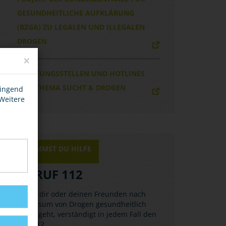
GESUNDHEITLICHE AUFKLÄRUNG
(BZGA) ZU LEGALEN UND ILLEGALEN
DROGEN
×
BERATUNGSSTELLEN UND HOTLINES
ZUM THEMA SUCHT & DROGEN
wingend
 Weitere
HIER BEKOMMST DU HILFE
NOTRUF 112
Wenn es dir oder deinen Freunden nach
dem Konsum von Drogen gesundheitlich
schlecht geht, verständigt in jedem Fall den
Notruf 112.