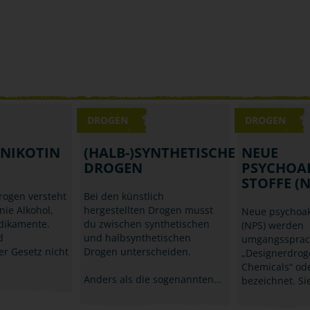
DROGEN
DROGEN
 NIKOTIN
(HALB-)SYNTHETISCHE
NEUE
DROGEN
PSYCHOA
STOFFE (N
rogen versteht
Bei den künstlich
nie Alkohol,
hergestellten Drogen musst
Neue psychoakt
dikamente.
du zwischen synthetischen
(NPS) werden
d
und halbsynthetischen
umgangssprach
er Gesetz nicht
Drogen unterscheiden.
„Designerdrog
Chemicals“ ode
Anders als die sogenannten…
bezeichnet. S