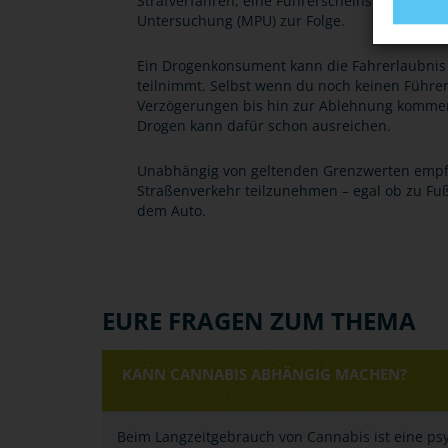
Strafverfahren, eine Führerscheinsperre bis 
Untersuchung (MPU) zur Folge.
Ein Drogenkonsument kann die Fahrerlaubnis 
teilnimmt. Selbst wenn du noch keinen Führer
Verzögerungen bis hin zur Ablehnung kommen
Drogen kann dafür schon ausreichen.
Unabhängig von geltenden Grenzwerten empfieh
Straßenverkehr teilzunehmen – egal ob zu Fuß
dem Auto.
EURE FRAGEN ZUM THEMA
KANN CANNABIS ABHÄNGIG MACHEN?
Beim Langzeitgebrauch von Cannabis ist eine ps