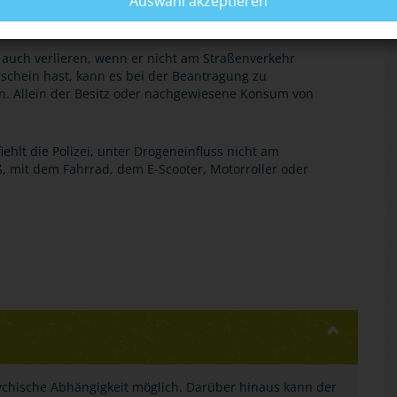
Auswahl akzeptieren
zu fünf Jahren und eine Medizinisch-Psychologische
auch verlieren, wenn er nicht am Straßenverkehr
schein hast, kann es bei der Beantragung zu
. Allein der Besitz oder nachgewiesene Konsum von
lt die Polizei, unter Drogeneinfluss nicht am
, mit dem Fahrrad, dem E-Scooter, Motorroller oder
ychische Abhängigkeit möglich. Darüber hinaus kann der