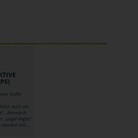
KTIVE
PS)
ive Stoffe
lich auch als
e“, „Research
r „Legal Highs“
ie werden mit…