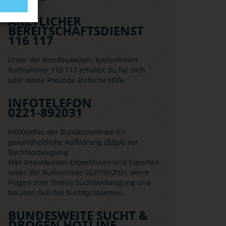
ÄRZTLICHER
BEREITSCHAFTSDIENST
116 117
Unter der bundesweiten, kostenfreien
Rufnummer 116 117 erhältst du für dich
oder deine Freunde ärztliche Hilfe.
INFOTELEFON
0221-892031
Infotelefon der Bundeszentrale für
gesundheitliche Aufklärung (BZgA) zur
Suchtvorbeugung.
Hier beantworten Expertinnen und Experten
unter der Rufnummer 0221/892031 deine
Fragen zum Thema Suchtvorbeugung und
beraten dich bei Suchtproblemen.
BUNDESWEITE SUCHT &
DROGEN HOTLINE