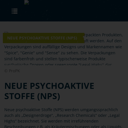
Skip to main content
Toggle navigation
NEUE PSYCHOAKTIVE STOFFE (NPS)
© ProPK
NEUE PSYCHOAKTIVE
STOFFE (NPS)
Neue psychoaktive Stoffe (NPS) werden umgangssprachlich
auch als „Designerdroge“, „Research Chemicals“ oder „Legal
Highs“ bezeichnet. Sie werden mit irreführenden
Beschreibungen z.B. als Kräutermischungen oder als Liquids,