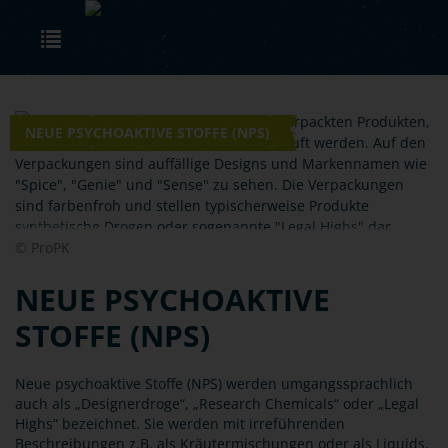
Skip to main content
Toggle navigation
NEUE PSYCHOAKTIVE STOFFE (NPS)
© ProPK
NEUE PSYCHOAKTIVE
STOFFE (NPS)
Neue psychoaktive Stoffe (NPS) werden umgangssprachlich
auch als „Designerdroge“, „Research Chemicals“ oder „Legal
Highs“ bezeichnet. Sie werden mit irreführenden
Beschreibungen z.B. als Kräutermischungen oder als Liquids,