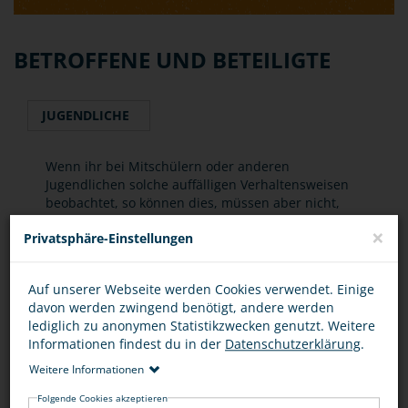
BETROFFENE UND BETEILIGTE
JUGENDLICHE
Wenn ihr bei Mitschülern oder anderen
Jugendlichen solche auffälligen Verhaltensweisen
beobachtet, so können dies, müssen aber nicht,
Hinweise auf bevorstehende Taten sein. Dennoch
×
Privatsphäre-Einstellungen
sollte man solche Beobachtungen nicht für sich
behalten, sondern einer Vertrauensperson (Eltern,
Lehrer etc.) mitteilen.
Auf unserer Webseite werden Cookies verwendet. Einige
davon werden zwingend benötigt, andere werden
lediglich zu anonymen Statistikzwecken genutzt. Weitere
Informationen findest du in der
Datenschutzerklärung
.
EURE FRAGEN ZUM THEMA
Weitere Informationen
Folgende Cookies akzeptieren