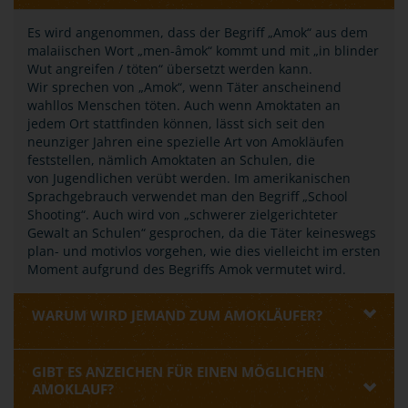
Es wird angenommen, dass der Begriff „Amok“ aus dem
malaiischen Wort „men-âmok“ kommt und mit „in blinder
Wut angreifen / töten“ übersetzt werden kann.
Wir sprechen von „Amok“, wenn Täter anscheinend
wahllos Menschen töten. Auch wenn Amoktaten an
jedem Ort stattfinden können, lässt sich seit den
neunziger Jahren eine spezielle Art von Amokläufen
feststellen, nämlich Amoktaten an Schulen, die
von Jugendlichen verübt werden. Im amerikanischen
Sprachgebrauch verwendet man den Begriff „School
Shooting“. Auch wird von „schwerer zielgerichteter
Gewalt an Schulen“ gesprochen, da die Täter keineswegs
plan- und motivlos vorgehen, wie dies vielleicht im ersten
Moment aufgrund des Begriffs Amok vermutet wird.
WARUM WIRD JEMAND ZUM AMOKLÄUFER?
GIBT ES ANZEICHEN FÜR EINEN MÖGLICHEN
AMOKLAUF?