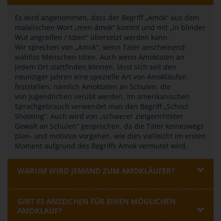
Es wird angenommen, dass der Begriff „Amok“ aus dem
malaiischen Wort „men-âmok“ kommt und mit „in blinder
Wut angreifen / töten“ übersetzt werden kann.
Wir sprechen von „Amok“, wenn Täter anscheinend
wahllos Menschen töten. Auch wenn Amoktaten an
jedem Ort stattfinden können, lässt sich seit den
neunziger Jahren eine spezielle Art von Amokläufen
feststellen, nämlich Amoktaten an Schulen, die
von Jugendlichen verübt werden. Im amerikanischen
Sprachgebrauch verwendet man den Begriff „School
Shooting“. Auch wird von „schwerer zielgerichteter
Gewalt an Schulen“ gesprochen, da die Täter keineswegs
plan- und motivlos vorgehen, wie dies vielleicht im ersten
Moment aufgrund des Begriffs Amok vermutet wird.
WARUM WIRD JEMAND ZUM AMOKLÄUFER?
GIBT ES ANZEICHEN FÜR EINEN MÖGLICHEN
AMOKLAUF?