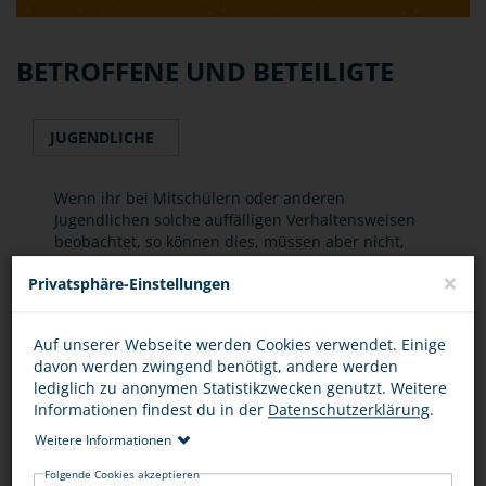
BETROFFENE UND BETEILIGTE
JUGENDLICHE
Wenn ihr bei Mitschülern oder anderen
Jugendlichen solche auffälligen Verhaltensweisen
beobachtet, so können dies, müssen aber nicht,
Hinweise auf bevorstehende Taten sein. Dennoch
×
Privatsphäre-Einstellungen
sollte man solche Beobachtungen nicht für sich
behalten, sondern einer Vertrauensperson (Eltern,
Lehrer etc.) mitteilen.
Auf unserer Webseite werden Cookies verwendet. Einige
davon werden zwingend benötigt, andere werden
lediglich zu anonymen Statistikzwecken genutzt. Weitere
Informationen findest du in der
Datenschutzerklärung
.
EURE FRAGEN ZUM THEMA
Weitere Informationen
Folgende Cookies akzeptieren