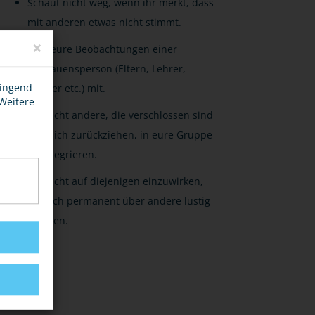
Schaut nicht weg, wenn ihr merkt, dass
mit anderen etwas nicht stimmt.
×
Teilt eure Beobachtungen einer
Vertrauensperson (Eltern, Lehrer,
wingend
Trainer etc.) mit.
 Weitere
Versucht andere, die verschlossen sind
und sich zurückziehen, in eure Gruppe
zu integrieren.
Versucht auf diejenigen einzuwirken,
die sich permanent über andere lustig
machen.