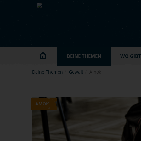
Skip to main content
DEINE THEMEN
WO GIBT'
Deine Themen
Gewalt
Amok
AMOK