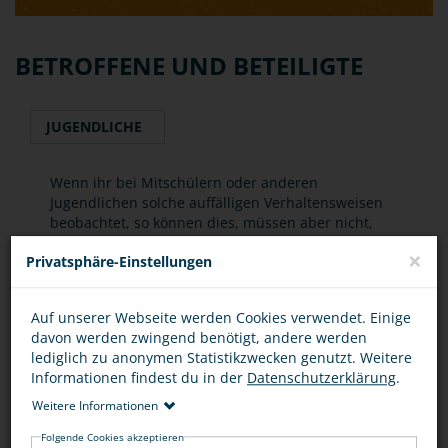
BETROFFENE UND BETEILIGTE
JUGENDLICHE
Wenn ihr bei Mitschülern oder anderen
Jugendlichen solche auffälligen Verhaltensweisen
beobachtet, so können dies, müssen aber nicht,
Hinweise auf bevorstehende Taten sein. Dennoch
×
Privatsphäre-Einstellungen
sollte man solche Beobachtungen nicht für sich
behalten, sondern einer Vertrauensperson (Eltern,
Lehrer etc.) mitteilen.
Auf unserer Webseite werden Cookies verwendet. Einige
davon werden zwingend benötigt, andere werden
lediglich zu anonymen Statistikzwecken genutzt. Weitere
Informationen findest du in der
Datenschutzerklärung
.
EURE FRAGEN ZUM THEMA
Weitere Informationen
Folgende Cookies akzeptieren