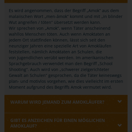
Es wird angenommen, dass der Begriff „Amok“ aus dem
malaiischen Wort „men-âmok“ kommt und mit „in blinder
Wut angreifen / töten“ übersetzt werden kann.
Wir sprechen von „Amok“, wenn Täter anscheinend
wahllos Menschen töten. Auch wenn Amoktaten an
jedem Ort stattfinden können, lässt sich seit den
neunziger Jahren eine spezielle Art von Amokläufen
feststellen, nämlich Amoktaten an Schulen, die
von Jugendlichen verübt werden. Im amerikanischen
Sprachgebrauch verwendet man den Begriff „School
Shooting“. Auch wird von „schwerer zielgerichteter
Gewalt an Schulen“ gesprochen, da die Täter keineswegs
plan- und motivlos vorgehen, wie dies vielleicht im ersten
Moment aufgrund des Begriffs Amok vermutet wird.
WARUM WIRD JEMAND ZUM AMOKLÄUFER?
GIBT ES ANZEICHEN FÜR EINEN MÖGLICHEN
AMOKLAUF?