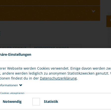
E
LICHER GEWALT
BETROFFENE KINDER
häre-Einstellungen
etroffen, unabhängig von Alter, Bildung,
 und religiöser Zugehörigkeit.
erer Webseite werden Cookies verwendet. Einige davon werden z
t, andere werden lediglich zu anonymen Statistikzwecken genutzt.
ndere Verwandte können Opfer von häuslicher Gewalt
tionen findest du in der
Datenschutzerklärung
.
nformationen
 Cookies akzeptieren
alt, denn meistens ist der Täter oder die Täterin ein
Notwendig
Statistik
weigen aus Angst vor weiteren Verletzungen.