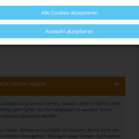
Alle Cookies akzeptieren
zwischen Opfer und Täter erschweren den Schritt zur
Auswahl akzeptieren
pps.
FÜR KINDER HABEN?
r Konfliktlösung kennen lernen, Gewalt selbst erfahren oder
lttätig oder Opfer von Partnergewalt zu werden. Schon
 umgehend gestoppt werden.
n, hören, fühlen und erleben zu müssen. Keine Form der
t Konflikten umzugehen. Das kann jeder lernen; auch deine