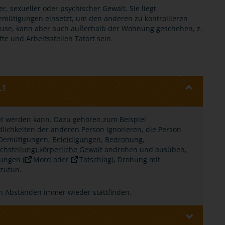
r, sexueller oder psychischer Gewalt. Sie liegt
emütigungen einsetzt, um den anderen zu kontrollieren
ause, kann aber auch außerhalb der Wohnung geschehen, z.
te und Arbeitsstellen Tatort sein.
LT
übt werden kann. Dazu gehören zum Beispiel
dlichkeiten der anderen Person ignorieren, die Person
, Demütigungen,
Beleidigungen
,
Bedrohung
,
chstellung),
körperliche Gewalt
androhen und ausüben,
tungen (
Mord
oder
Totschlag
), Drohung mit
zutun.
n Abständen immer wieder stattfinden.