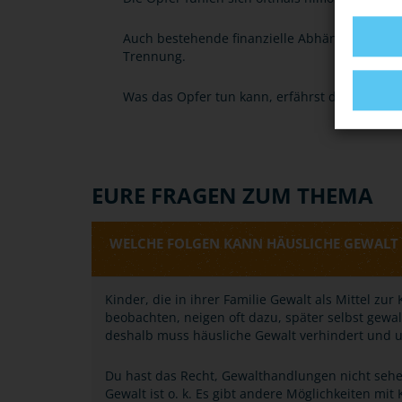
Auch bestehende finanzielle Abhängigkeiten 
Trennung.
Was das Opfer tun kann, erfährst du unter Ti
EURE FRAGEN ZUM THEMA
WELCHE FOLGEN KANN HÄUSLICHE GEWALT 
Kinder, die in ihrer Familie Gewalt als Mittel zu
beobachten, neigen oft dazu, später selbst gewa
deshalb muss häusliche Gewalt verhindert und
Du hast das Recht, Gewalthandlungen nicht sehe
Gewalt ist o. k. Es gibt andere Möglichkeiten mi