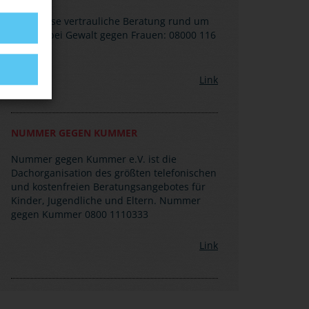
Kostenlose vertrauliche Beratung rund um
die Uhr bei Gewalt gegen Frauen: 08000 116
016
Link
NUMMER GEGEN KUMMER
Nummer gegen Kummer e.V. ist die
Dachorganisation des größten telefonischen
und kostenfreien Beratungsangebotes für
Kinder, Jugendliche und Eltern. Nummer
gegen Kummer 0800 1110333
Link