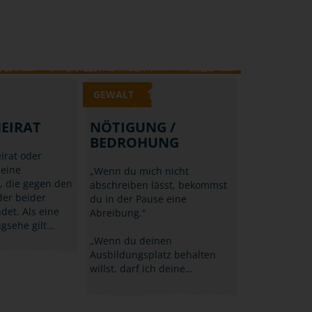
GEWALT
EIRAT
NÖTIGUNG /
BEDROHUNG
irat oder
 eine
„Wenn du mich nicht
, die gegen den
abschreiben lässt, bekommst
der beider
du in der Pause eine
ndet. Als eine
Abreibung."
gsehe gilt…
„Wenn du deinen
Ausbildungsplatz behalten
willst, darf ich deine…