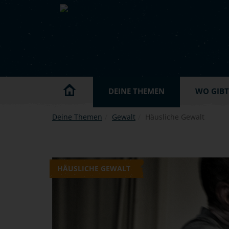
Skip to main content
DEINE THEMEN
WO GIBT'
Deine Themen
Gewalt
Häusliche Gewalt
HÄUSLICHE GEWALT