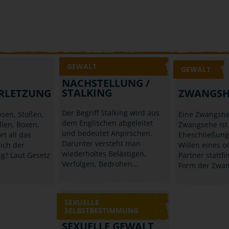
GEWALT
GEWALT
NACHSTELLUNG /
STALKING
RLETZUNG
ZWANGSH
Der Begriff Stalking wird aus
sen, Stoßen,
Eine Zwangshe
dem Englischen abgeleitet
llen, Boxen,
Zwangsehe ist
und bedeutet Anpirschen.
rt all das
Eheschließung
Darunter versteht man
ich der
Willen eines o
wiederholtes Belästigen,
g? Laut Gesetz
Partner stattfi
Verfolgen, Bedrohen…
Form der Zwan
SEXUELLE
SELBSTBESTIMMUNG
SEXUELLE GEWALT