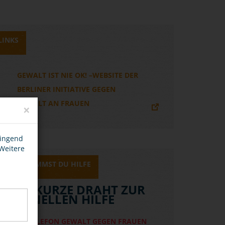
LINKS
GEWALT IST NIE OK! –WEBSITE DER
BERLINER INITIATIVE GEGEN
GEWALT AN FRAUEN
×
wingend
 Weitere
HIER BEKOMMST DU HILFE
DER KURZE DRAHT ZUR
SCHNELLEN HILFE
HILFETELEFON GEWALT GEGEN FRAUEN