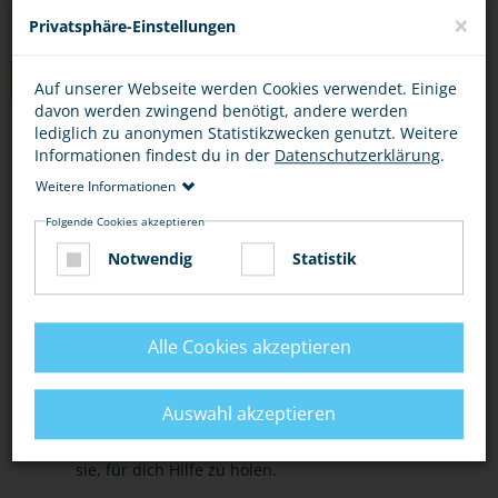
×
Privatsphäre-Einstellungen
TIPPS
Auf unserer Webseite werden Cookies verwendet. Einige
davon werden zwingend benötigt, andere werden
lediglich zu anonymen Statistikzwecken genutzt. Weitere
SOFORTMASSNAHMEN
HILFE
Informationen findest du in der
Datenschutzerklärung
.
Weitere Informationen
In einer Notsituation rufe die Polizei unter 110.
Folgende Cookies akzeptieren
Notwendig
Statistik
Wenn du eingeschlossen bist, rufe laut um Hilfe
und versuche, auf dich aufmerksam zu machen.
Nutze Situationen, in denen du sicher bist, um
Alle Cookies akzeptieren
Hilfe zu holen: einkaufen gehen, zur Schule
gehen, zum Arzt gehen.
Auswahl akzeptieren
Lasse andere wissen, wie es dir geht und bitte
sie, für dich Hilfe zu holen.