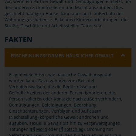
vor, wenn ein Partner Gewalt und Demütigungen einsetzt, um
den anderen zu kontrollieren und Macht auszuüben. Dies
geschieht häufig zu Hause, kann aber auch außerhalb der
Wohnung geschehen, z. B. können Kindereinrichtungen, die
Straße, Geschäfte und Arbeitsstellen Tatort sein.
FAKTEN
ERSCHEINUNGSFORMEN HÄUSLICHER GEWALT
Es gibt viele Arten, wie häusliche Gewalt ausgeübt
werden kann. Dazu gehören zum Beispiel
Verhaltensweisen, die die Bedürfnisse und
Befindlichkeiten der anderen Person ignorieren, die
Person isolieren oder Kontakte nach außen verhindern,
Demütigungen,
Beleidigungen
,
Bedrohung
,
Einschüchterungen, Verfolgen und
Auflauern
(Nachstellung),
körperliche Gewalt
androhen und
ausüben,
sexuelle Gewalt
bis hin zu
Vergewaltigungen
,
Tötungen (
Mord
oder
Totschlag
), Drohung mit
Selbstmord oder Drohung, den Kindern etwas anzutun.