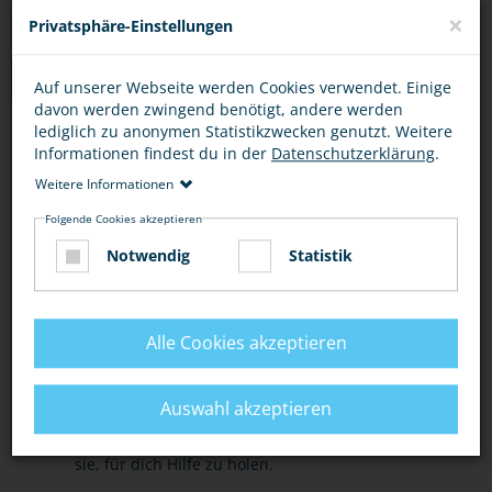
×
Privatsphäre-Einstellungen
TIPPS
Auf unserer Webseite werden Cookies verwendet. Einige
davon werden zwingend benötigt, andere werden
lediglich zu anonymen Statistikzwecken genutzt. Weitere
SOFORTMASSNAHMEN
HILFE
Informationen findest du in der
Datenschutzerklärung
.
Weitere Informationen
In einer Notsituation rufe die Polizei unter 110.
Folgende Cookies akzeptieren
Notwendig
Statistik
Wenn du eingeschlossen bist, rufe laut um Hilfe
und versuche, auf dich aufmerksam zu machen.
Nutze Situationen, in denen du sicher bist, um
Alle Cookies akzeptieren
Hilfe zu holen: einkaufen gehen, zur Schule
gehen, zum Arzt gehen.
Auswahl akzeptieren
Lasse andere wissen, wie es dir geht und bitte
sie, für dich Hilfe zu holen.