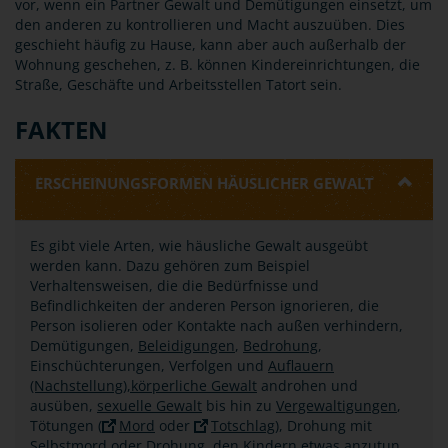
vor, wenn ein Partner Gewalt und Demütigungen einsetzt, um
den anderen zu kontrollieren und Macht auszuüben. Dies
geschieht häufig zu Hause, kann aber auch außerhalb der
Wohnung geschehen, z. B. können Kindereinrichtungen, die
Straße, Geschäfte und Arbeitsstellen Tatort sein.
FAKTEN
ERSCHEINUNGSFORMEN HÄUSLICHER GEWALT
Es gibt viele Arten, wie häusliche Gewalt ausgeübt
werden kann. Dazu gehören zum Beispiel
Verhaltensweisen, die die Bedürfnisse und
Befindlichkeiten der anderen Person ignorieren, die
Person isolieren oder Kontakte nach außen verhindern,
Demütigungen,
Beleidigungen
,
Bedrohung
,
Einschüchterungen, Verfolgen und
Auflauern
(Nachstellung),
körperliche Gewalt
androhen und
ausüben,
sexuelle Gewalt
bis hin zu
Vergewaltigungen
,
Tötungen (
Mord
oder
Totschlag
), Drohung mit
Selbstmord oder Drohung, den Kindern etwas anzutun.