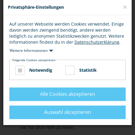
×
Privatsphäre-Einstellungen
TIPPS
Auf unserer Webseite werden Cookies verwendet. Einige
davon werden zwingend benötigt, andere werden
lediglich zu anonymen Statistikzwecken genutzt. Weitere
SOFORTMASSNAHMEN
HILFE
Informationen findest du in der
Datenschutzerklärung
.
Weitere Informationen
In einer Notsituation rufe die Polizei unter 110.
Folgende Cookies akzeptieren
Notwendig
Statistik
Wenn du eingeschlossen bist, rufe laut um Hilfe
und versuche, auf dich aufmerksam zu machen.
Nutze Situationen, in denen du sicher bist, um
Alle Cookies akzeptieren
Hilfe zu holen: einkaufen gehen, zur Schule
gehen, zum Arzt gehen.
Auswahl akzeptieren
Lasse andere wissen, wie es dir geht und bitte
sie, für dich Hilfe zu holen.