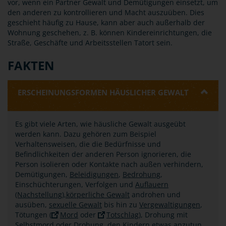
vor, wenn ein Partner Gewalt und Demütigungen einsetzt, um
den anderen zu kontrollieren und Macht auszuüben. Dies
geschieht häufig zu Hause, kann aber auch außerhalb der
Wohnung geschehen, z. B. können Kindereinrichtungen, die
Straße, Geschäfte und Arbeitsstellen Tatort sein.
FAKTEN
ERSCHEINUNGSFORMEN HÄUSLICHER GEWALT
Es gibt viele Arten, wie häusliche Gewalt ausgeübt
werden kann. Dazu gehören zum Beispiel
Verhaltensweisen, die die Bedürfnisse und
Befindlichkeiten der anderen Person ignorieren, die
Person isolieren oder Kontakte nach außen verhindern,
Demütigungen,
Beleidigungen
,
Bedrohung
,
Einschüchterungen, Verfolgen und
Auflauern
(Nachstellung),
körperliche Gewalt
androhen und
ausüben,
sexuelle Gewalt
bis hin zu
Vergewaltigungen
,
Tötungen (
Mord
oder
Totschlag
), Drohung mit
Selbstmord oder Drohung, den Kindern etwas anzutun.