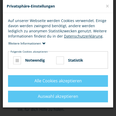
×
Privatsphäre-Einstellungen
TIPPS
Auf unserer Webseite werden Cookies verwendet. Einige
davon werden zwingend benötigt, andere werden
lediglich zu anonymen Statistikzwecken genutzt. Weitere
SOFORTMASSNAHMEN
HILFE
Informationen findest du in der
Datenschutzerklärung
.
Weitere Informationen
In einer Notsituation rufe die Polizei unter 110.
Folgende Cookies akzeptieren
Notwendig
Statistik
Wenn du eingeschlossen bist, rufe laut um Hilfe
und versuche, auf dich aufmerksam zu machen.
Nutze Situationen, in denen du sicher bist, um
Alle Cookies akzeptieren
Hilfe zu holen: einkaufen gehen, zur Schule
gehen, zum Arzt gehen.
Auswahl akzeptieren
Lasse andere wissen, wie es dir geht und bitte
sie, für dich Hilfe zu holen.