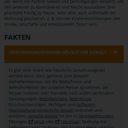
vor, wenn ein Partner Gewalt und Demütigungen einsetzt, um
den anderen zu kontrollieren und Macht auszuüben. Dies
geschieht häufig zu Hause, kann aber auch außerhalb der
Wohnung geschehen, z. B. können Kindereinrichtungen, die
Straße, Geschäfte und Arbeitsstellen Tatort sein.
FAKTEN
ERSCHEINUNGSFORMEN HÄUSLICHER GEWALT
Es gibt viele Arten, wie häusliche Gewalt ausgeübt
werden kann. Dazu gehören zum Beispiel
Verhaltensweisen, die die Bedürfnisse und
Befindlichkeiten der anderen Person ignorieren, die
Person isolieren oder Kontakte nach außen verhindern,
Demütigungen,
Beleidigungen
,
Bedrohung
,
Einschüchterungen, Verfolgen und
Auflauern
(Nachstellung),
körperliche Gewalt
androhen und
ausüben,
sexuelle Gewalt
bis hin zu
Vergewaltigungen
,
Tötungen (
Mord
oder
Totschlag
), Drohung mit
Selbstmord oder Drohung, den Kindern etwas anzutun.