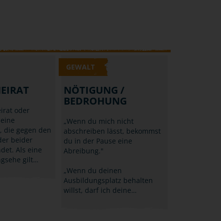
GEWALT
EIRAT
NÖTIGUNG /
BEDROHUNG
irat oder
 eine
„Wenn du mich nicht
, die gegen den
abschreiben lässt, bekommst
der beider
du in der Pause eine
ndet. Als eine
Abreibung."
gsehe gilt…
„Wenn du deinen
Ausbildungsplatz behalten
willst, darf ich deine…