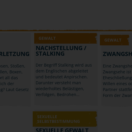
GEWALT
GEWALT
NACHSTELLUNG /
STALKING
RLETZUNG
ZWANGSH
Der Begriff Stalking wird aus
sen, Stoßen,
Eine Zwangshe
dem Englischen abgeleitet
llen, Boxen,
Zwangsehe ist
und bedeutet Anpirschen.
rt all das
Eheschließung
Darunter versteht man
ich der
Willen eines o
wiederholtes Belästigen,
g? Laut Gesetz
Partner stattfi
Verfolgen, Bedrohen…
Form der Zwan
SEXUELLE
SELBSTBESTIMMUNG
SEXUELLE GEWALT