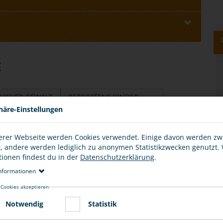
E
LICHER GEWALT
BETROFFENE KINDER
häre-Einstellungen
etroffen, unabhängig von Alter, Bildung,
 und religiöser Zugehörigkeit.
erer Webseite werden Cookies verwendet. Einige davon werden z
t, andere werden lediglich zu anonymen Statistikzwecken genutzt.
ndere Verwandte können Opfer von häuslicher Gewalt
tionen findest du in der
Datenschutzerklärung
.
nformationen
 Cookies akzeptieren
alt, denn meistens ist der Täter oder die Täterin ein
Notwendig
Statistik
weigen aus Angst vor weiteren Verletzungen.