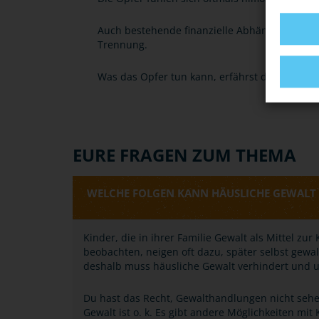
Auch bestehende finanzielle Abhängigkeiten 
Trennung.
Was das Opfer tun kann, erfährst du unter Ti
EURE FRAGEN ZUM THEMA
WELCHE FOLGEN KANN HÄUSLICHE GEWALT 
Kinder, die in ihrer Familie Gewalt als Mittel zu
beobachten, neigen oft dazu, später selbst gewa
deshalb muss häusliche Gewalt verhindert und
Du hast das Recht, Gewalthandlungen nicht sehe
Gewalt ist o. k. Es gibt andere Möglichkeiten mi