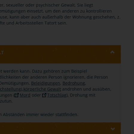
r, sexueller oder psychischer Gewalt. Sie liegt
emütigungen einsetzt, um den anderen zu kontrollieren
ause, kann aber auch außerhalb der Wohnung geschehen, z.
te und Arbeitsstellen Tatort sein.
LT
übt werden kann. Dazu gehören zum Beispiel
dlichkeiten der anderen Person ignorieren, die Person
, Demütigungen,
Beleidigungen
,
Bedrohung
,
chstellung),
körperliche Gewalt
androhen und ausüben,
tungen (
Mord
oder
Totschlag
), Drohung mit
zutun.
n Abständen immer wieder stattfinden.