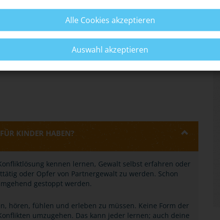
Alle Cookies akzeptieren
zwischen Opfer und Täter erschweren den Schritt zur
Auswahl akzeptieren
pps.
FÜR KINDER HABEN?
r Konfliktlösung kennen lernen, Gewalt selbst erfahren oder
lttätig oder Opfer von Partnergewalt zu werden. Schon
 umgehend gestoppt werden.
n, hören, fühlen und erleben zu müssen. Keine Form der
t Konflikten umzugehen. Das kann jeder lernen; auch deine