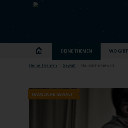
Skip to main content
DEINE THEMEN
WO GIBT'
Deine Themen
Gewalt
Häusliche Gewalt
HÄUSLICHE GEWALT