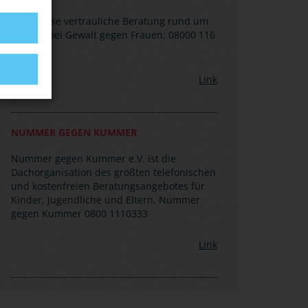
Kostenlose vertrauliche Beratung rund um
die Uhr bei Gewalt gegen Frauen: 08000 116
016
Link
NUMMER GEGEN KUMMER
Nummer gegen Kummer e.V. ist die
Dachorganisation des größten telefonischen
und kostenfreien Beratungsangebotes für
Kinder, Jugendliche und Eltern. Nummer
gegen Kummer 0800 1110333
Link