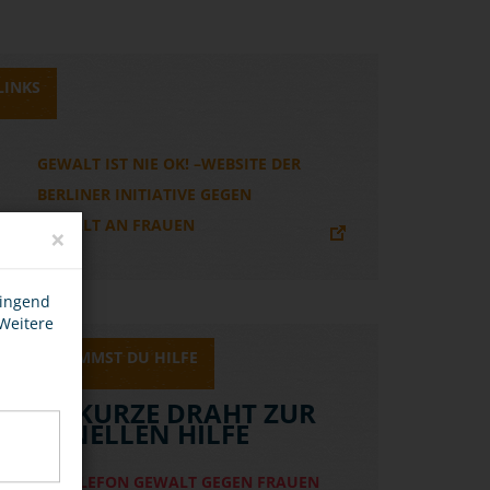
LINKS
GEWALT IST NIE OK! –WEBSITE DER
BERLINER INITIATIVE GEGEN
GEWALT AN FRAUEN
×
wingend
 Weitere
HIER BEKOMMST DU HILFE
DER KURZE DRAHT ZUR
SCHNELLEN HILFE
HILFETELEFON GEWALT GEGEN FRAUEN