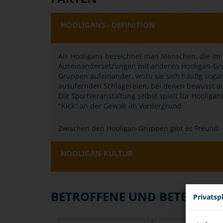
HOOLIGANS - DEFINITION
Als Hooligans bezeichnet man Menschen, die im 
Auseinandersetzungen mit anderen Hooligan-Grup
Gruppen aufeinander, wozu sie sich häufig soga
ausufernden Schlägereien, bei denen bewusst 
Die Sportveranstaltung selbst spielt für Hooligan
"Kick" an der Gewalt im Vordergrund.
Zwischen den Hooligan-Gruppen gibt es Freund-
HOOLIGAN-KULTUR
BETROFFENE UND BETEILIGT
Privatsp