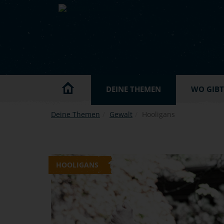
Skip to main content
DEINE THEMEN
WO GIBT'
Deine Themen
Gewalt
Hooligans
HOOLIGANS