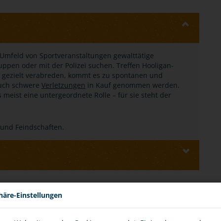
Umfeld von Sportveranstaltungen gewalttätige
pen oder mit der Polizei suchen. Treffen Hooligan-
r gezielt verabreden, kommt es zu spontanen und
auch schwere
Verletzungen
in Kauf genommen werden.
s meist eine untergeordnete Rolle – für sie steht der
 und Feindschaften.
E
häre-Einstellungen