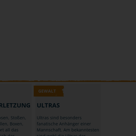
GEWALT
RLETZUNG
ULTRAS
sen, Stoßen,
Ultras sind besonders
llen, Boxen,
fanatische Anhänger einer
rt all das
Mannschaft. Am bekanntesten
ich der
sind wohl die Ultras der