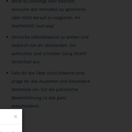
Wirst du beleidigt oder bedroht,
versuche das Verhalten zu ignorieren
oder nicht darauf zu reagieren. Im
Zweifelsfall: lauf weg!
Versuche selbstbewusst zu wirken und
dadurch von dir abzulenken. Ein
aufrechter und schneller Gang strahlt
Sicherheit aus.
Falls dir die Täter nicht bekannt sind,
präge dir das Aussehen und besondere
Merkmale ein. Für die polizeiliche
Beweisführung ist das ganz
entscheidend.
×