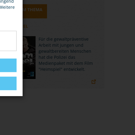
wingend
 Weitere
MEDIEN ZUM THEMA
HEIMSPIEL
Für die gewaltpräventive
Arbeit mit jungen und
gewaltbereiten Menschen
hat die Polizei das
Medienpaket mit dem Film
"Heimspiel" entwickelt.