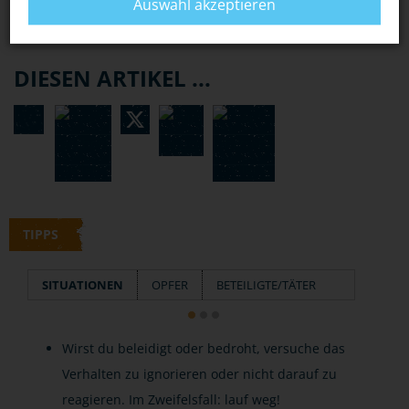
Auswahl akzeptieren
DIESEN ARTIKEL ...
TIPPS
SITUATIONEN
OPFER
BETEILIGTE/TÄTER
Wirst du beleidigt oder bedroht, versuche das
Verhalten zu ignorieren oder nicht darauf zu
reagieren. Im Zweifelsfall: lauf weg!