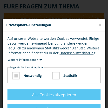
EURE FRAGEN ZUM THEMA
IST ES VERBOTEN, EIN HOOLIGAN ZU SEIN?
×
Privatsphäre-Einstellungen
Allein die Tatsache, ein Hooligan zu sein, ist nicht
Auf unserer Webseite werden Cookies verwendet. Einige
verboten oder strafbar. Eine Strafbarkeit kann allerdings
davon werden zwingend benötigt, andere werden
dann vorliegen, wenn man sich beispielsweise als
lediglich zu anonymen Statistikzwecken genutzt. Weitere
Hooligan-Gruppe zu einer Schlägerei verabredet.
Informationen findest du in der
Datenschutzerklärung
.
Rechtlich kann dies als
"Androhung von Straftaten" (§
126 StGB)
oder als
"Billigung von Straftaten" (§ 140
Weitere Informationen
StGB)
bewertet werden.
Folgende Cookies akzeptieren
IST DAS VERABREDEN EINER SCHLÄGEREI
Notwendig
Statistik
STRAFBAR?
Alle Cookies akzeptieren
Bewertung