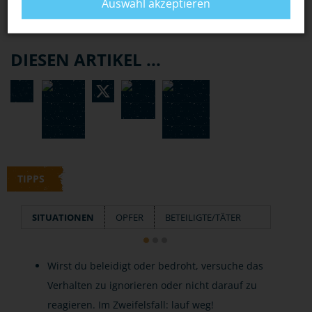
Auswahl akzeptieren
DIESEN ARTIKEL ...
TIPPS
SITUATIONEN
OPFER
BETEILIGTE/TÄTER
Wirst du beleidigt oder bedroht, versuche das
Verhalten zu ignorieren oder nicht darauf zu
reagieren. Im Zweifelsfall: lauf weg!