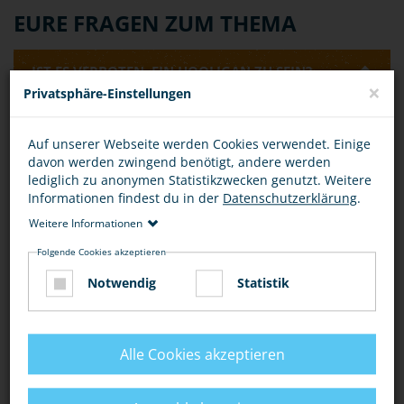
EURE FRAGEN ZUM THEMA
IST ES VERBOTEN, EIN HOOLIGAN ZU SEIN?
×
Privatsphäre-Einstellungen
Allein die Tatsache, ein Hooligan zu sein, ist nicht
Auf unserer Webseite werden Cookies verwendet. Einige
verboten oder strafbar. Eine Strafbarkeit kann allerdings
davon werden zwingend benötigt, andere werden
dann vorliegen, wenn man sich beispielsweise als
lediglich zu anonymen Statistikzwecken genutzt. Weitere
Hooligan-Gruppe zu einer Schlägerei verabredet.
Informationen findest du in der
Datenschutzerklärung
.
Rechtlich kann dies als
"Androhung von Straftaten" (§
126 StGB)
oder als
"Billigung von Straftaten" (§ 140
Weitere Informationen
StGB)
bewertet werden.
Folgende Cookies akzeptieren
IST DAS VERABREDEN EINER SCHLÄGEREI
Notwendig
Statistik
STRAFBAR?
Alle Cookies akzeptieren
Bewertung