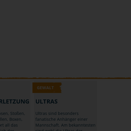
GEWALT
RLETZUNG
ULTRAS
sen, Stoßen,
Ultras sind besonders
llen, Boxen,
fanatische Anhänger einer
rt all das
Mannschaft. Am bekanntesten
ich der
sind wohl die Ultras der