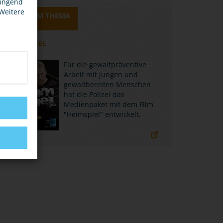
wingend
 Weitere
MEDIEN ZUM THEMA
HEIMSPIEL
Für die gewaltpräventive
Arbeit mit jungen und
gewaltbereiten Menschen
hat die Polizei das
Medienpaket mit dem Film
"Heimspiel" entwickelt.