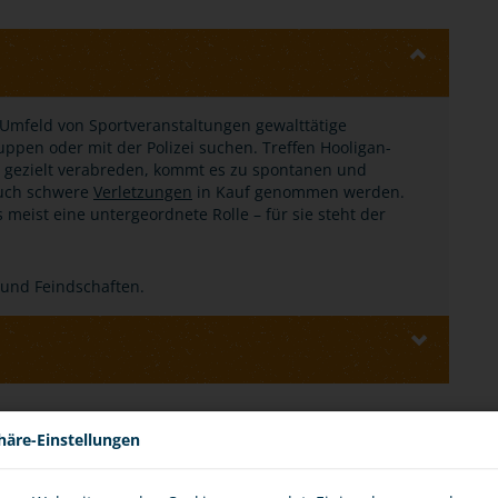
Umfeld von Sportveranstaltungen gewalttätige
pen oder mit der Polizei suchen. Treffen Hooligan-
r gezielt verabreden, kommt es zu spontanen und
auch schwere
Verletzungen
in Kauf genommen werden.
s meist eine untergeordnete Rolle – für sie steht der
 und Feindschaften.
E
häre-Einstellungen