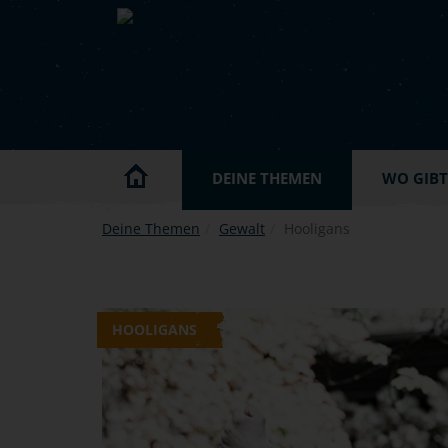
Skip to main content
DEINE THEMEN
WO GIBT'
Deine Themen
Gewalt
Hooligans
HOOLIGANS