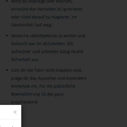
Wirst du beleidigt oder bedroht,
versuche das Verhalten zu ignorieren
oder nicht darauf zu reagieren. Im
Zweifelsfall: lauf weg!
Versuche selbstbewusst zu wirken und
dadurch von dir abzulenken. Ein
aufrechter und schneller Gang strahlt
Sicherheit aus.
Falls dir die Täter nicht bekannt sind,
präge dir das Aussehen und besondere
Merkmale ein. Für die polizeiliche
Beweisführung ist das ganz
entscheidend.
×