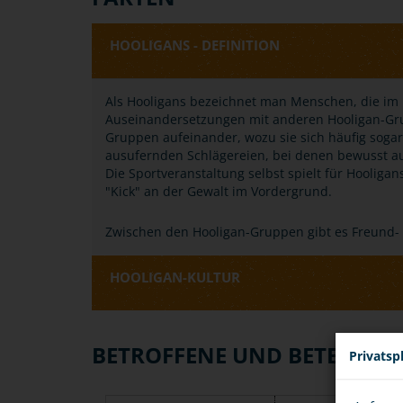
HOOLIGANS - DEFINITION
Als Hooligans bezeichnet man Menschen, die im 
Auseinandersetzungen mit anderen Hooligan-Grup
Gruppen aufeinander, wozu sie sich häufig soga
ausufernden Schlägereien, bei denen bewusst 
Die Sportveranstaltung selbst spielt für Hooligan
"Kick" an der Gewalt im Vordergrund.
Zwischen den Hooligan-Gruppen gibt es Freund-
HOOLIGAN-KULTUR
BETROFFENE UND BETEILIGT
Privatsp