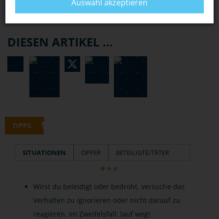
Auswahl akzeptieren
DIESEN ARTIKEL ...
TIPPS
SITUATIONEN
OPFER
BETEILIGTE/TÄTER
Wirst du beleidigt oder bedroht, versuche das
Verhalten zu ignorieren oder nicht darauf zu
reagieren. Im Zweifelsfall: lauf weg!