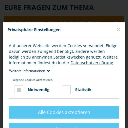
EURE FRAGEN ZUM THEMA
IST ES VERBOTEN, EIN HOOLIGAN ZU SEIN?
×
Privatsphäre-Einstellungen
Allein die Tatsache, ein Hooligan zu sein, ist nicht
Auf unserer Webseite werden Cookies verwendet. Einige
verboten oder strafbar. Eine Strafbarkeit kann allerdings
davon werden zwingend benötigt, andere werden
dann vorliegen, wenn man sich beispielsweise als
lediglich zu anonymen Statistikzwecken genutzt. Weitere
Hooligan-Gruppe zu einer Schlägerei verabredet.
Informationen findest du in der
Datenschutzerklärung
.
Rechtlich kann dies als
"Androhung von Straftaten" (§
126 StGB)
oder als
"Billigung von Straftaten" (§ 140
Weitere Informationen
StGB)
bewertet werden.
Folgende Cookies akzeptieren
IST DAS VERABREDEN EINER SCHLÄGEREI
Notwendig
Statistik
STRAFBAR?
Alle Cookies akzeptieren
Bewertung