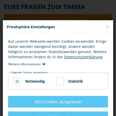
EURE FRAGEN ZUM THEMA
IST ES VERBOTEN, EIN HOOLIGAN ZU SEIN?
×
Privatsphäre-Einstellungen
Allein die Tatsache, ein Hooligan zu sein, ist nicht
Auf unserer Webseite werden Cookies verwendet. Einige
verboten oder strafbar. Eine Strafbarkeit kann allerdings
davon werden zwingend benötigt, andere werden
dann vorliegen, wenn man sich beispielsweise als
lediglich zu anonymen Statistikzwecken genutzt. Weitere
Hooligan-Gruppe zu einer Schlägerei verabredet.
Informationen findest du in der
Datenschutzerklärung
.
Rechtlich kann dies als
"Androhung von Straftaten" (§
126 StGB)
oder als
"Billigung von Straftaten" (§ 140
Weitere Informationen
StGB)
bewertet werden.
Folgende Cookies akzeptieren
IST DAS VERABREDEN EINER SCHLÄGEREI
Notwendig
Statistik
STRAFBAR?
Alle Cookies akzeptieren
Bewertung