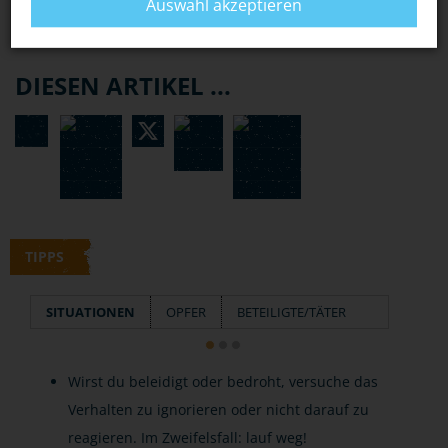
Auswahl akzeptieren
DIESEN ARTIKEL ...
TIPPS
SITUATIONEN
OPFER
BETEILIGTE/TÄTER
Wirst du beleidigt oder bedroht, versuche das
Verhalten zu ignorieren oder nicht darauf zu
reagieren. Im Zweifelsfall: lauf weg!