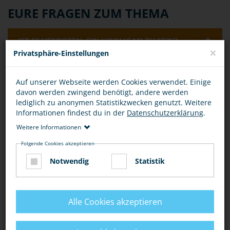
EURE FRAGEN ZUM THEMA
IST ES VERBOTEN, EIN HOOLIGAN ZU SEIN?
×
Privatsphäre-Einstellungen
Allein die Tatsache, ein Hooligan zu sein, ist nicht
Auf unserer Webseite werden Cookies verwendet. Einige
verboten oder strafbar. Eine Strafbarkeit kann allerdings
davon werden zwingend benötigt, andere werden
dann vorliegen, wenn man sich beispielsweise als
lediglich zu anonymen Statistikzwecken genutzt. Weitere
Hooligan-Gruppe zu einer Schlägerei verabredet.
Informationen findest du in der
Datenschutzerklärung
.
Rechtlich kann dies als
"Androhung von Straftaten" (§
126 StGB)
oder als
"Billigung von Straftaten" (§ 140
Weitere Informationen
StGB)
bewertet werden.
Folgende Cookies akzeptieren
IST DAS VERABREDEN EINER SCHLÄGEREI
Notwendig
Statistik
STRAFBAR?
Alle Cookies akzeptieren
Bewertung