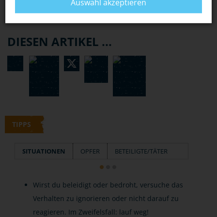
Auswahl akzeptieren
DIESEN ARTIKEL ...
TIPPS
SITUATIONEN
OPFER
BETEILIGTE/TÄTER
Wirst du beleidigt oder bedroht, versuche das
Verhalten zu ignorieren oder nicht darauf zu
reagieren. Im Zweifelsfall: lauf weg!