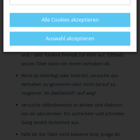
Meide Örtlichkeiten, an denen sich häufig
gewaltbereite Cliquen aufhalten. Dies gilt auch
Alle Cookies akzeptieren
für abgelegene Straßen, Wege und Plätze -
besonders bei Dunkelheit.
Auswahl akzeptieren
Kommst du in eine Notsituation, schreie laut
und / oder fordere Fremde zur Hilfe auf. Oftmals
lassen Täter dann von ihrem Vorhaben ab.
Wirst du beleidigt oder bedroht, versuche das
Verhalten zu ignorieren oder nicht darauf zu
reagieren. Im Zweifelsfall: lauf weg!
Versuche selbstbewusst zu wirken und dadurch
von dir abzulenken. Ein aufrechter und schneller
Gang strahlt Sicherheit aus.
Falls dir die Täter nicht bekannt sind, präge dir