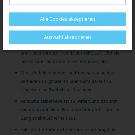
Meide Örtlichkeiten, an denen sich häufig
gewaltbereite Cliquen aufhalten. Dies gilt auch
Alle Cookies akzeptieren
für abgelegene Straßen, Wege und Plätze -
besonders bei Dunkelheit.
Auswahl akzeptieren
Kommst du in eine Notsituation, schreie laut
und / oder fordere Fremde zur Hilfe auf. Oftmals
lassen Täter dann von ihrem Vorhaben ab.
Wirst du beleidigt oder bedroht, versuche das
Verhalten zu ignorieren oder nicht darauf zu
reagieren. Im Zweifelsfall: lauf weg!
Versuche selbstbewusst zu wirken und dadurch
von dir abzulenken. Ein aufrechter und schneller
Gang strahlt Sicherheit aus.
Falls dir die Täter nicht bekannt sind, präge dir