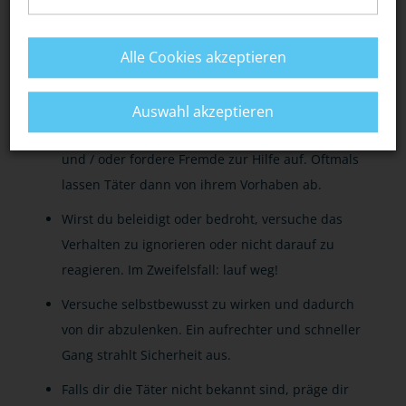
Meide Örtlichkeiten, an denen sich häufig
gewaltbereite Cliquen aufhalten. Dies gilt auch
Alle Cookies akzeptieren
für abgelegene Straßen, Wege und Plätze -
besonders bei Dunkelheit.
Auswahl akzeptieren
Kommst du in eine Notsituation, schreie laut
und / oder fordere Fremde zur Hilfe auf. Oftmals
lassen Täter dann von ihrem Vorhaben ab.
Wirst du beleidigt oder bedroht, versuche das
Verhalten zu ignorieren oder nicht darauf zu
reagieren. Im Zweifelsfall: lauf weg!
Versuche selbstbewusst zu wirken und dadurch
von dir abzulenken. Ein aufrechter und schneller
Gang strahlt Sicherheit aus.
Falls dir die Täter nicht bekannt sind, präge dir