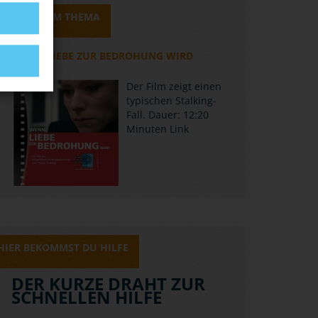
MEDIEN ZUM THEMA
WENN LIEBE ZUR BEDROHUNG WIRD
Der Film zeigt einen
typischen Stalking-
Fall. Dauer: 12:20
Minuten
Link
HIER BEKOMMST DU HILFE
DER KURZE DRAHT ZUR
SCHNELLEN HILFE