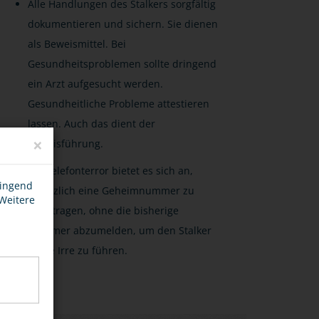
Alle Handlungen des Stalkers sorgfältig
dokumentieren und sichern. Sie dienen
als Beweismittel. Bei
Gesundheitsproblemen sollte dringend
ein Arzt aufgesucht werden.
Gesundheitliche Probleme attestieren
lassen. Auch das dient der
×
Beweisführung.
Bei Telefonterror bietet es sich an,
wingend
zusätzlich eine Geheimnummer zu
 Weitere
beantragen, ohne die bisherige
Nummer abzumelden, um den Stalker
in die Irre zu führen.