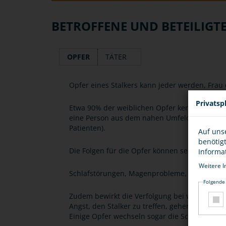
BETROFFENE UND BETEILIGT
OPFER
TÄTER
Opfer eines Stalkers kann jeder werden, Frau 
Privatsp
Etwa 90% der weiblichen Opfer kennen ihren S
eine Person aus dem nahen Umfeld (z. B. Beka
Patienten).
Auf uns
benötig
Die Folgen für die Opfer können sehr untersch
Informa
Weitere I
Schlafstörungen, Magenprobleme, Kopfschmerz
Folgende
Zudem bewirkt die Verfolgung bei vielen Opfe
Angst, den Stalker zu treffen, gehen sie nich
Einige Opfer wechseln sogar die Schule, den 