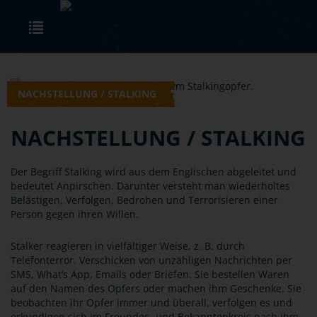
Skip to main content
Toggle navigation
NACHSTELLUNG / STALKING
NACHSTELLUNG / STALKING
Der Begriff Stalking wird aus dem Englischen abgeleitet und
bedeutet Anpirschen. Darunter versteht man wiederholtes
Belästigen, Verfolgen, Bedrohen und Terrorisieren einer
Person gegen ihren Willen.
Stalker reagieren in vielfältiger Weise, z. B. durch
Telefonterror, Verschicken von unzähligen Nachrichten per
SMS, What‘s App, Emails oder Briefen. Sie bestellen Waren
auf den Namen des Opfers oder machen ihm Geschenke. Sie
beobachten ihr Opfer immer und überall, verfolgen es und
erkundigen sich im Freundes- und Bekanntenkreis nach ihm.