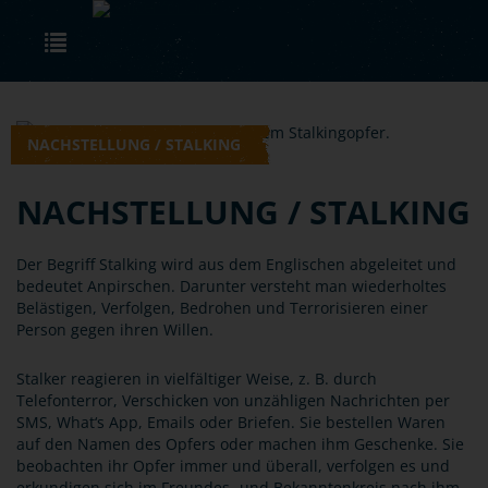
Skip to main content
Toggle navigation
NACHSTELLUNG / STALKING
NACHSTELLUNG / STALKING
Der Begriff Stalking wird aus dem Englischen abgeleitet und
bedeutet Anpirschen. Darunter versteht man wiederholtes
Belästigen, Verfolgen, Bedrohen und Terrorisieren einer
Person gegen ihren Willen.
Stalker reagieren in vielfältiger Weise, z. B. durch
Telefonterror, Verschicken von unzähligen Nachrichten per
SMS, What‘s App, Emails oder Briefen. Sie bestellen Waren
auf den Namen des Opfers oder machen ihm Geschenke. Sie
beobachten ihr Opfer immer und überall, verfolgen es und
erkundigen sich im Freundes- und Bekanntenkreis nach ihm.