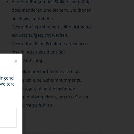
Alle Handlungen des Stalkers sorgfältig
dokumentieren und sichern. Sie dienen
als Beweismittel. Bei
Gesundheitsproblemen sollte dringend
ein Arzt aufgesucht werden.
Gesundheitliche Probleme attestieren
lassen. Auch das dient der
×
Beweisführung.
Bei Telefonterror bietet es sich an,
wingend
zusätzlich eine Geheimnummer zu
 Weitere
beantragen, ohne die bisherige
Nummer abzumelden, um den Stalker
in die Irre zu führen.