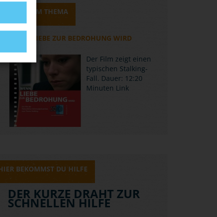
MEDIEN ZUM THEMA
WENN LIEBE ZUR BEDROHUNG WIRD
Der Film zeigt einen
typischen Stalking-
Fall. Dauer: 12:20
Minuten
Link
HIER BEKOMMST DU HILFE
DER KURZE DRAHT ZUR
SCHNELLEN HILFE