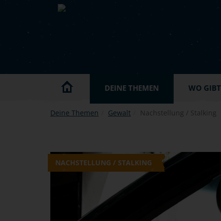
Skip to main content
DEINE THEMEN
WO GIBT'
Deine Themen
Gewalt
Nachstellung / Stalking
NACHSTELLUNG / STALKING