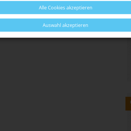
Alle Cookies akzeptieren
u davon betroffen bist, dann hole dir Hilfe. Sprich
e Anzeige bei der Polizei. Es gibt auch Hilfeangebote,
h nehmen kannst.
Auswahl akzeptieren