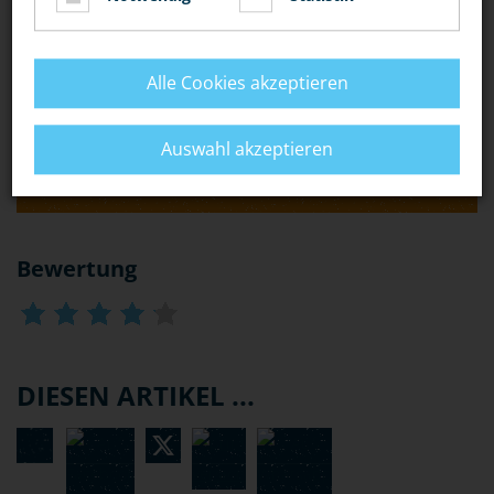
JEMANDEN AUF DEM SCHULKLO EINSPERRE, BIS ER
MIR ZUSICHERT, MIR SEIN TASCHENGELD ZU
GEBEN?"
Alle Cookies akzeptieren
„IST ES NÖTIGUNG, WENN EIN LEHRER SEINE
Auswahl akzeptieren
SCHÜLER ZUR ERLEDIGUNG VON HAUSAUFGABEN
NACHDRÜCKLICH AUFFORDERT?“
Bewertung
DIESEN ARTIKEL ...