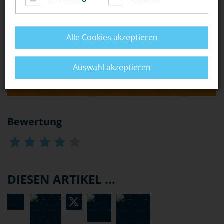
JEMANDEN AUF DEM SCHULKLO EINSPERRE, BIS ER
MIR ZUSICHERT, MIR SEIN TASCHENGELD ZU
GEBEN?"
Alle Cookies akzeptieren
„IST ES NÖTIGUNG, WENN EIN LEHRER SEINE
Auswahl akzeptieren
SCHÜLER ZUR ERLEDIGUNG VON HAUSAUFGABEN
NACHDRÜCKLICH AUFFORDERT?“
Bewertung
DIESEN ARTIKEL ...