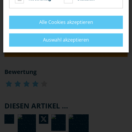
JEMANDEN AUF DEM SCHULKLO EINSPERRE, BIS ER
MIR ZUSICHERT, MIR SEIN TASCHENGELD ZU
GEBEN?"
Alle Cookies akzeptieren
„IST ES NÖTIGUNG, WENN EIN LEHRER SEINE
Auswahl akzeptieren
SCHÜLER ZUR ERLEDIGUNG VON HAUSAUFGABEN
NACHDRÜCKLICH AUFFORDERT?“
Bewertung
DIESEN ARTIKEL ...