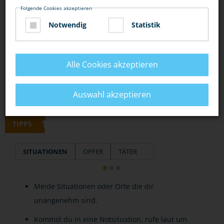
Folgende Cookies akzeptieren
Notwendig
Statistik
DIESEN ARTIKEL ...
Alle Cookies akzeptieren
Auswahl akzeptieren
TIPPS
SITUATIONEN
OPFER
TÄTER
Meide Situationen oder Orte die dir
unangenehm sind.
Kommst du in eine Notsituation, rufe laut um