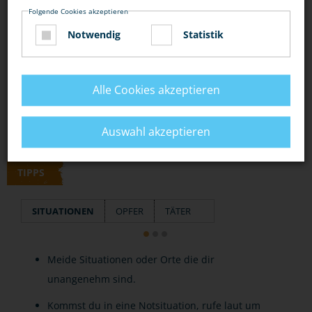
Folgende Cookies akzeptieren
Notwendig
Statistik
DIESEN ARTIKEL ...
Alle Cookies akzeptieren
Auswahl akzeptieren
TIPPS
SITUATIONEN
OPFER
TÄTER
Meide Situationen oder Orte die dir
unangenehm sind.
Kommst du in eine Notsituation, rufe laut um