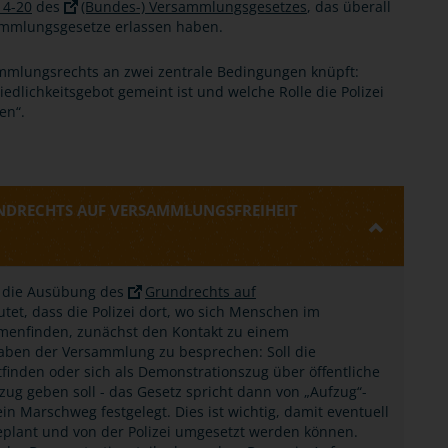
14-20
des
(Bundes-) Versammlungsgesetzes
, das überall
sammlungsgesetze erlassen haben.
ammlungsrechts an zwei zentrale Bedingungen knüpft:
edlichkeitsgebot gemeint ist und welche Rolle die Polizei
en“.
UNDRECHTS AUF VERSAMMLUNGSFREIHEIT
e, die Ausübung des
Grundrechts auf
et, dass die Polizei dort, wo sich Menschen im
menfinden, zunächst den Kontakt zu einem
aben der Versammlung zu besprechen: Soll die
inden oder sich als Demonstrationszug über öffentliche
ug geben soll - das Gesetz spricht dann von „Aufzug“-
n Marschweg festgelegt. Dies ist wichtig, damit eventuell
geplant und von der Polizei umgesetzt werden können.