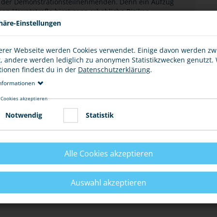
 der Demonstrationsteilnehmenden. Denn ein Aufzug
en Hauptstraße birgt ganz erhebliche Risiken.
häre-Einstellungen
ERMÖGLICHEN
erer Webseite werden Cookies verwendet. Einige davon werden z
t, andere werden lediglich zu anonymen Statistikzwecken genutzt.
tionen findest du in der
Datenschutzerklärung
.
nformationen
ER SACHEN
 Cookies akzeptieren
Notwendig
Statistik
SAMMLUNG
Alle Cookies akzeptieren
E
Auswahl akzeptieren