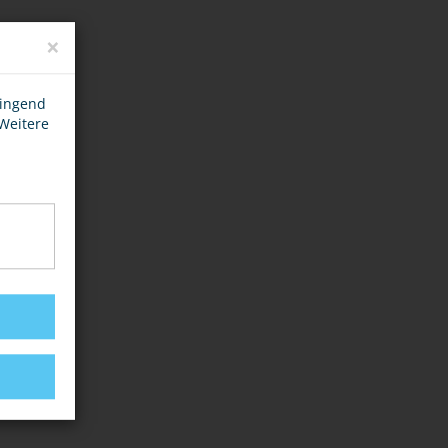
×
wingend
 Weitere