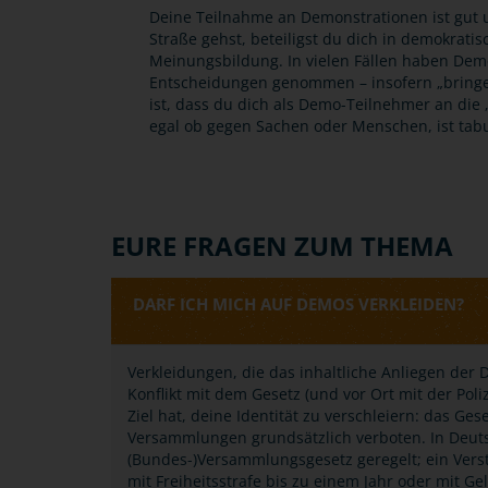
Deine Teilnahme an Demonstrationen ist gut u
Straße gehst, beteiligst du dich in demokrati
Meinungsbildung. In vielen Fällen haben Demo
Entscheidungen genommen – insofern „bringen
ist, dass du dich als Demo-Teilnehmer an die „S
egal ob gegen Sachen oder Menschen, ist tab
EURE FRAGEN ZUM THEMA
DARF ICH MICH AUF DEMOS VERKLEIDEN?
Verkleidungen, die das inhaltliche Anliegen der D
Konflikt mit dem Gesetz (und vor Ort mit der Po
Ziel hat, deine Identität zu verschleiern: das G
Versammlungen grundsätzlich verboten. In Deuts
(Bundes-)Versammlungsgesetz geregelt; ein Ve
mit Freiheitsstrafe bis zu einem Jahr oder mit G