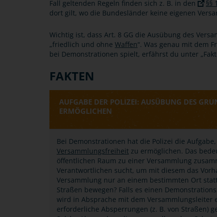
Fall geltenden Regeln finden sich z. B. in den
§§ 
dort gilt, wo die Bundesländer keine eigenen Ver
Wichtig ist, dass Art. 8 GG die Ausübung des Vers
„friedlich und ohne
Waffen
“. Was genau mit dem Fri
bei Demonstrationen spielt, erfährst du unter „Fakt
FAKTEN
AUFGABE DER POLIZEI: AUSÜBUNG DES GR
ERMÖGLICHEN
Bei Demonstrationen hat die Polizei die Aufgab
Versammlungsfreiheit
zu ermöglichen. Das bedeut
öffentlichen Raum zu einer Versammlung zusam
Verantwortlichen sucht, um mit diesem das Vorh
Versammlung nur an einem bestimmten Ort stattf
Straßen bewegen? Falls es einen Demonstrationsz
wird in Absprache mit dem Versammlungsleiter ei
erforderliche Absperrungen (z. B. von Straßen) 