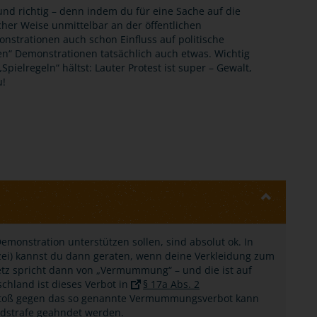
nd richtig – denn indem du für eine Sache auf die
scher Weise unmittelbar an der öffentlichen
nstrationen auch schon Einfluss auf politische
“ Demonstrationen tatsächlich auch etwas. Wichtig
pielregeln“ hältst: Lauter Protest ist super – Gewalt,
u!
emonstration unterstützen sollen, sind absolut ok. In
lizei) kannst du dann geraten, wenn deine Verkleidung zum
esetz spricht dann von „Vermummung“ – und die ist auf
chland ist dieses Verbot in
§ 17a Abs. 2
rstoß gegen das so genannte Vermummungsverbot kann
eldstrafe geahndet werden.