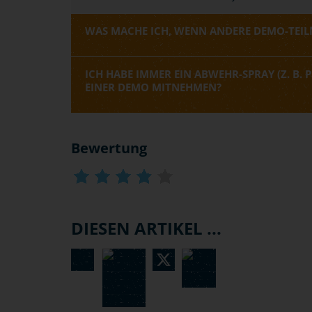
WAS MACHE ICH, WENN ANDERE DEMO-TEILN
ICH HABE IMMER EIN ABWEHR-SPRAY (Z. B. P
EINER DEMO MITNEHMEN?
Bewertung
DIESEN ARTIKEL ...