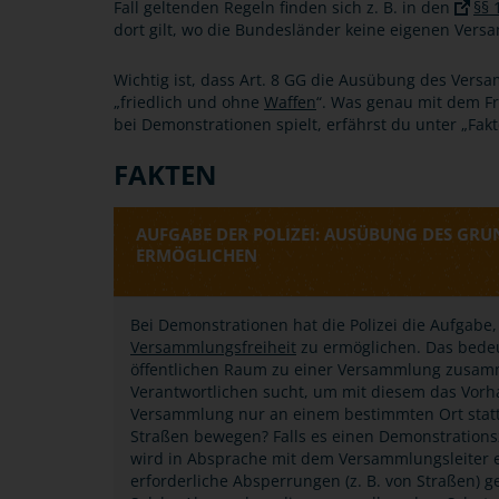
Fall geltenden Regeln finden sich z. B. in den
§§ 
dort gilt, wo die Bundesländer keine eigenen Ver
Wichtig ist, dass Art. 8 GG die Ausübung des Vers
„friedlich und ohne
Waffen
“. Was genau mit dem Fri
bei Demonstrationen spielt, erfährst du unter „Fakt
FAKTEN
AUFGABE DER POLIZEI: AUSÜBUNG DES GR
ERMÖGLICHEN
Bei Demonstrationen hat die Polizei die Aufgab
Versammlungsfreiheit
zu ermöglichen. Das bedeut
öffentlichen Raum zu einer Versammlung zusam
Verantwortlichen sucht, um mit diesem das Vorh
Versammlung nur an einem bestimmten Ort stattf
Straßen bewegen? Falls es einen Demonstrationsz
wird in Absprache mit dem Versammlungsleiter ei
erforderliche Absperrungen (z. B. von Straßen) 