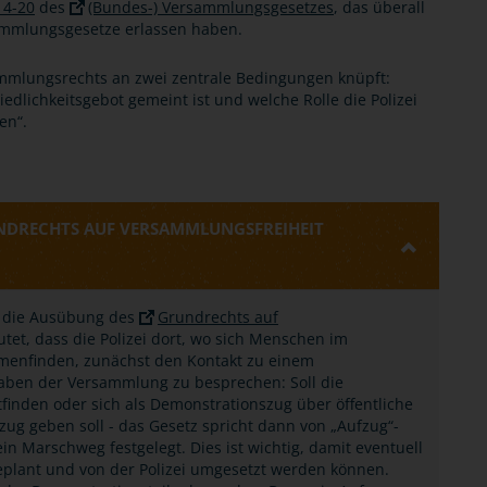
14-20
des
(Bundes-) Versammlungsgesetzes
, das überall
sammlungsgesetze erlassen haben.
ammlungsrechts an zwei zentrale Bedingungen knüpft:
edlichkeitsgebot gemeint ist und welche Rolle die Polizei
en“.
UNDRECHTS AUF VERSAMMLUNGSFREIHEIT
e, die Ausübung des
Grundrechts auf
et, dass die Polizei dort, wo sich Menschen im
menfinden, zunächst den Kontakt zu einem
aben der Versammlung zu besprechen: Soll die
inden oder sich als Demonstrationszug über öffentliche
ug geben soll - das Gesetz spricht dann von „Aufzug“-
n Marschweg festgelegt. Dies ist wichtig, damit eventuell
geplant und von der Polizei umgesetzt werden können.