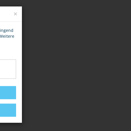
×
wingend
 Weitere