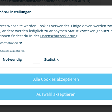
 der Demonstrationsteilnehmenden. Denn ein Aufzug
en Hauptstraße birgt ganz erhebliche Risiken.
häre-Einstellungen
ERMÖGLICHEN
erer Webseite werden Cookies verwendet. Einige davon werden z
t, andere werden lediglich zu anonymen Statistikzwecken genutzt.
tionen findest du in der
Datenschutzerklärung
.
nformationen
ER SACHEN
 Cookies akzeptieren
Notwendig
Statistik
SAMMLUNG
Alle Cookies akzeptieren
E
Auswahl akzeptieren