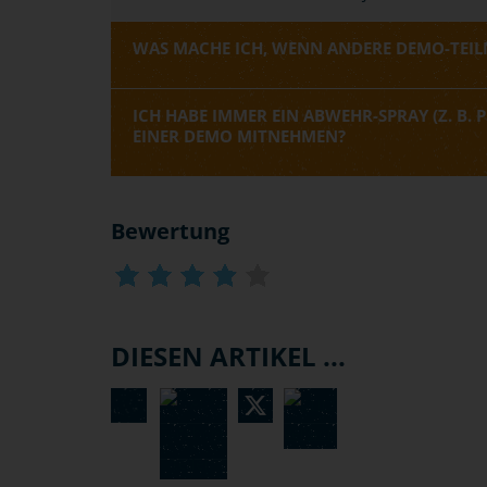
WAS MACHE ICH, WENN ANDERE DEMO-TEILN
ICH HABE IMMER EIN ABWEHR-SPRAY (Z. B. P
EINER DEMO MITNEHMEN?
Bewertung
DIESEN ARTIKEL ...