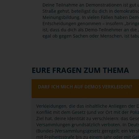
Deine Teilnahme an Demonstrationen ist gut u
Straße gehst, beteiligst du dich in demokrati
Meinungsbildung. In vielen Fällen haben Demo
Entscheidungen genommen – insofern „bringen
ist, dass du dich als Demo-Teilnehmer an die „S
egal ob gegen Sachen oder Menschen, ist tab
EURE FRAGEN ZUM THEMA
DARF ICH MICH AUF DEMOS VERKLEIDEN?
Verkleidungen, die das inhaltliche Anliegen der D
Konflikt mit dem Gesetz (und vor Ort mit der Po
Ziel hat, deine Identität zu verschleiern: das G
Versammlungen grundsätzlich verboten. In Deuts
(Bundes-)Versammlungsgesetz geregelt; ein Ve
mit Freiheitsstrafe bis zu einem Jahr oder mit G