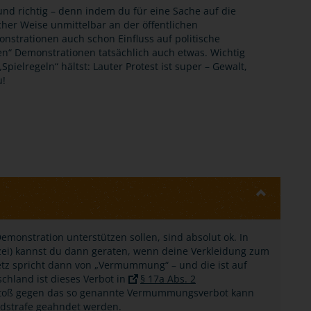
nd richtig – denn indem du für eine Sache auf die
scher Weise unmittelbar an der öffentlichen
nstrationen auch schon Einfluss auf politische
“ Demonstrationen tatsächlich auch etwas. Wichtig
pielregeln“ hältst: Lauter Protest ist super – Gewalt,
u!
emonstration unterstützen sollen, sind absolut ok. In
lizei) kannst du dann geraten, wenn deine Verkleidung zum
esetz spricht dann von „Vermummung“ – und die ist auf
chland ist dieses Verbot in
§ 17a Abs. 2
rstoß gegen das so genannte Vermummungsverbot kann
eldstrafe geahndet werden.