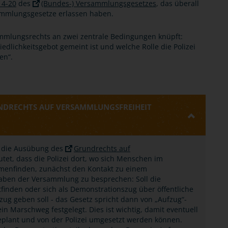
14-20
des
(Bundes-) Versammlungsgesetzes
, das überall
sammlungsgesetze erlassen haben.
ammlungsrechts an zwei zentrale Bedingungen knüpft:
edlichkeitsgebot gemeint ist und welche Rolle die Polizei
en“.
UNDRECHTS AUF VERSAMMLUNGSFREIHEIT
e, die Ausübung des
Grundrechts auf
et, dass die Polizei dort, wo sich Menschen im
menfinden, zunächst den Kontakt zu einem
aben der Versammlung zu besprechen: Soll die
inden oder sich als Demonstrationszug über öffentliche
ug geben soll - das Gesetz spricht dann von „Aufzug“-
n Marschweg festgelegt. Dies ist wichtig, damit eventuell
geplant und von der Polizei umgesetzt werden können.