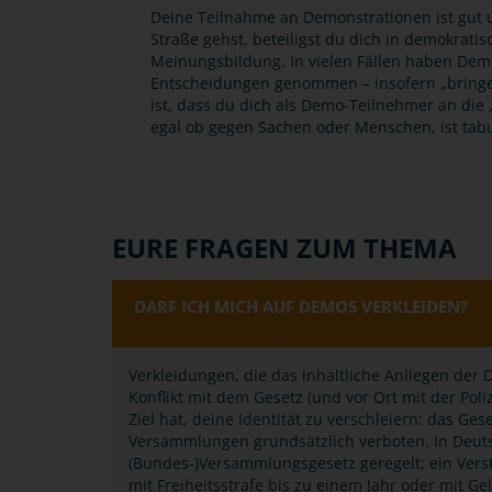
Deine Teilnahme an Demonstrationen ist gut u
Straße gehst, beteiligst du dich in demokrati
Meinungsbildung. In vielen Fällen haben Demo
Entscheidungen genommen – insofern „bringen
ist, dass du dich als Demo-Teilnehmer an die „S
egal ob gegen Sachen oder Menschen, ist tab
EURE FRAGEN ZUM THEMA
DARF ICH MICH AUF DEMOS VERKLEIDEN?
Verkleidungen, die das inhaltliche Anliegen der D
Konflikt mit dem Gesetz (und vor Ort mit der Po
Ziel hat, deine Identität zu verschleiern: das G
Versammlungen grundsätzlich verboten. In Deuts
(Bundes-)Versammlungsgesetz geregelt; ein Ve
mit Freiheitsstrafe bis zu einem Jahr oder mit G