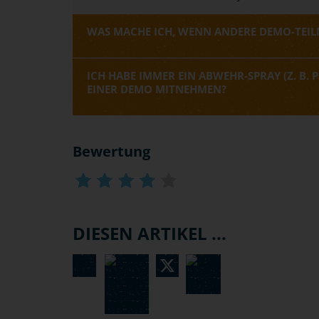
WAS MACHE ICH, WENN ANDERE DEMO-TEILN
ICH HABE IMMER EIN ABWEHR-SPRAY (Z. B. P
EINER DEMO MITNEHMEN?
Bewertung
DIESEN ARTIKEL ...