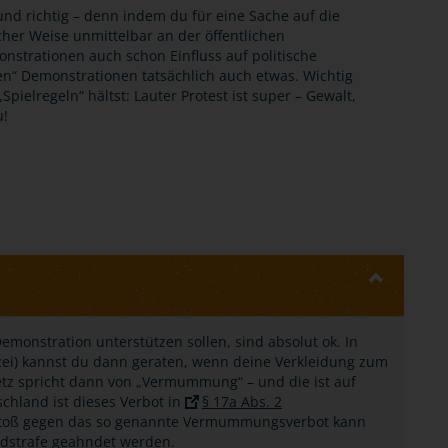
nd richtig – denn indem du für eine Sache auf die
scher Weise unmittelbar an der öffentlichen
nstrationen auch schon Einfluss auf politische
“ Demonstrationen tatsächlich auch etwas. Wichtig
pielregeln“ hältst: Lauter Protest ist super – Gewalt,
u!
emonstration unterstützen sollen, sind absolut ok. In
lizei) kannst du dann geraten, wenn deine Verkleidung zum
esetz spricht dann von „Vermummung“ – und die ist auf
chland ist dieses Verbot in
§ 17a Abs. 2
rstoß gegen das so genannte Vermummungsverbot kann
eldstrafe geahndet werden.