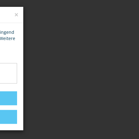
×
wingend
 Weitere