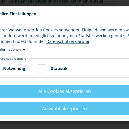
 der Demonstrationsteilnehmenden. Denn ein Aufzug
en Hauptstraße birgt ganz erhebliche Risiken.
häre-Einstellungen
ERMÖGLICHEN
erer Webseite werden Cookies verwendet. Einige davon werden z
t, andere werden lediglich zu anonymen Statistikzwecken genutzt.
tionen findest du in der
Datenschutzerklärung
.
nformationen
ER SACHEN
 Cookies akzeptieren
Notwendig
Statistik
SAMMLUNG
Alle Cookies akzeptieren
E
Auswahl akzeptieren