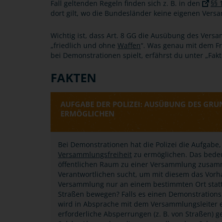
Fall geltenden Regeln finden sich z. B. in den
§§ 
dort gilt, wo die Bundesländer keine eigenen Ver
Wichtig ist, dass Art. 8 GG die Ausübung des Vers
„friedlich und ohne
Waffen
“. Was genau mit dem Fri
bei Demonstrationen spielt, erfährst du unter „Fakt
FAKTEN
AUFGABE DER POLIZEI: AUSÜBUNG DES GR
ERMÖGLICHEN
Bei Demonstrationen hat die Polizei die Aufgab
Versammlungsfreiheit
zu ermöglichen. Das bedeut
öffentlichen Raum zu einer Versammlung zusam
Verantwortlichen sucht, um mit diesem das Vorh
Versammlung nur an einem bestimmten Ort stattf
Straßen bewegen? Falls es einen Demonstrationsz
wird in Absprache mit dem Versammlungsleiter ei
erforderliche Absperrungen (z. B. von Straßen) 