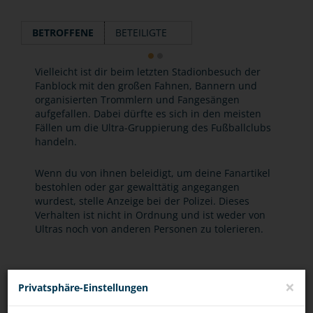
BETROFFENE
BETEILIGTE
Vielleicht ist dir beim letzten Stadionbesuch der
Fanblock mit den großen Fahnen, Bannern und
organisierten Trommlern und Fangesängen
aufgefallen. Dabei dürfte es sich in den meisten
Fällen um die Ultra-Gruppierung des Fußballclubs
handeln.
Wenn du von ihnen beleidigt, um deine Fanartikel
bestohlen oder gar gewalttätig angegangen
wurdest, stelle Anzeige bei der Polizei. Dieses
Verhalten ist nicht in Ordnung und ist weder von
Ultras noch von anderen Personen zu tolerieren.
×
Privatsphäre-Einstellungen
EURE FRAGEN ZUM THEMA