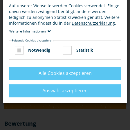
Auf unserer Webseite werden Cookies verwendet. Einige
davon werden zwingend benötigt, andere werden
IST ES EINE KÖRPERVERLETZUNG, WENN ICH MICH
lediglich zu anonymen Statistikzwecken genutzt. Weitere
MIT EINEM ANDEREN FAN PRÜGLE?
Informationen findest du in der
Datenschutzerklärung
.
Weitere Informationen
Ja, auch wenn ich mich mit einem anderen Fan prügle, ist
Folgende Cookies akzeptieren
das eine
Körperverletzung
.
Notwendig
Statistik
WIE IST DAS MIT VERLETZUNGEN IM SPORT?
Alle Cookies akzeptieren
IST DAS VERABREDEN EINER SCHLÄGEREI
STRAFBAR?
Auswahl akzeptieren
IST ES VERBOTEN, EIN ULTRA ZU SEIN?
Bewertung