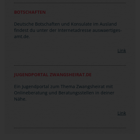
Bei Anruf musst du das Wort "Notfall" sagen, damit
du sofort verbunden wirst. Die zentrale
Notrufnummer lautet: (0049)30-50 00 20 00.
BOTSCHAFTEN
Deutsche Botschaften und Konsulate im Ausland
findest du unter der Internetadresse auswaertiges-
amt.de.
Link
JUGENDPORTAL ZWANGSHEIRAT.DE
Ein Jugendportal zum Thema Zwangsheirat mit
Onlineberatung und Beratungsstellen in deiner
Nähe.
Link