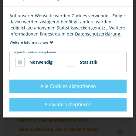
Du kannst dich online beraten lassen, per E-Mail
Auf unserer Webseite werden Cookies verwendet. Einige
oder per Chat unter
davon werden zwingend benötigt, andere werden
http://www.zwangsheirat.de/
.
lediglich zu anonymen Statistikzwecken genutzt. Weitere
Informationen findest du in der
Datenschutzerklärung
.
Wo du Beratungsstellen findest, erfährst du
Weitere Informationen
unter „Hier bekommst du Hilfe“ und „Links“.
Folgende Cookies akzeptieren
Notwendig
Statistik
LINKS
Alle Cookies akzeptieren
EIN JUGENDPORTAL ZUM THEMA
Auswahl akzeptieren
ZWANGSHEIRAT MIT INFORMATIONEN,
MEDIEN, ONLINEBERATUNG UND
BERATUNGSSTELLEN IN DEINER NÄHE