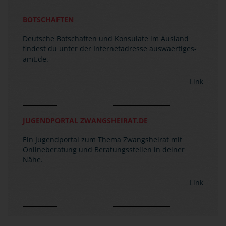
Bei Anruf musst du das Wort "Notfall" sagen, damit
du sofort verbunden wirst. Die zentrale
Notrufnummer lautet: (0049)30-50 00 20 00.
BOTSCHAFTEN
Deutsche Botschaften und Konsulate im Ausland
findest du unter der Internetadresse auswaertiges-
amt.de.
Link
JUGENDPORTAL ZWANGSHEIRAT.DE
Ein Jugendportal zum Thema Zwangsheirat mit
Onlineberatung und Beratungsstellen in deiner
Nähe.
Link