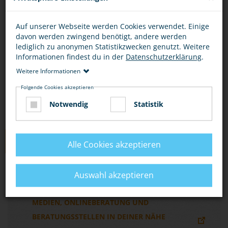
Du kannst dich online beraten lassen, per E-Mail
Auf unserer Webseite werden Cookies verwendet. Einige
oder per Chat unter
davon werden zwingend benötigt, andere werden
http://www.zwangsheirat.de/
.
lediglich zu anonymen Statistikzwecken genutzt. Weitere
Informationen findest du in der
Datenschutzerklärung
.
Wo du Beratungsstellen findest, erfährst du
Weitere Informationen
unter „Hier bekommst du Hilfe“ und „Links“.
Folgende Cookies akzeptieren
Notwendig
Statistik
LINKS
Alle Cookies akzeptieren
EIN JUGENDPORTAL ZUM THEMA
Auswahl akzeptieren
ZWANGSHEIRAT MIT INFORMATIONEN,
MEDIEN, ONLINEBERATUNG UND
BERATUNGSSTELLEN IN DEINER NÄHE