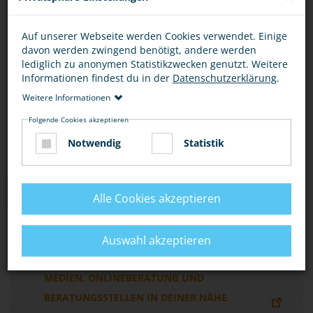
Du kannst dich online beraten lassen, per E-Mail
Auf unserer Webseite werden Cookies verwendet. Einige
oder per Chat unter
davon werden zwingend benötigt, andere werden
http://www.zwangsheirat.de/
.
lediglich zu anonymen Statistikzwecken genutzt. Weitere
Informationen findest du in der
Datenschutzerklärung
.
Wo du Beratungsstellen findest, erfährst du
Weitere Informationen
unter „Hier bekommst du Hilfe“ und „Links“.
Folgende Cookies akzeptieren
Notwendig
Statistik
LINKS
Alle Cookies akzeptieren
EIN JUGENDPORTAL ZUM THEMA
Auswahl akzeptieren
ZWANGSHEIRAT MIT INFORMATIONEN,
MEDIEN, ONLINEBERATUNG UND
BERATUNGSSTELLEN IN DEINER NÄHE