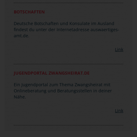
Bei Anruf musst du das Wort "Notfall" sagen, damit
du sofort verbunden wirst. Die zentrale
Notrufnummer lautet: (0049)30-50 00 20 00.
BOTSCHAFTEN
Deutsche Botschaften und Konsulate im Ausland
findest du unter der Internetadresse auswaertiges-
amt.de.
Link
JUGENDPORTAL ZWANGSHEIRAT.DE
Ein Jugendportal zum Thema Zwangsheirat mit
Onlineberatung und Beratungsstellen in deiner
Nähe.
Link