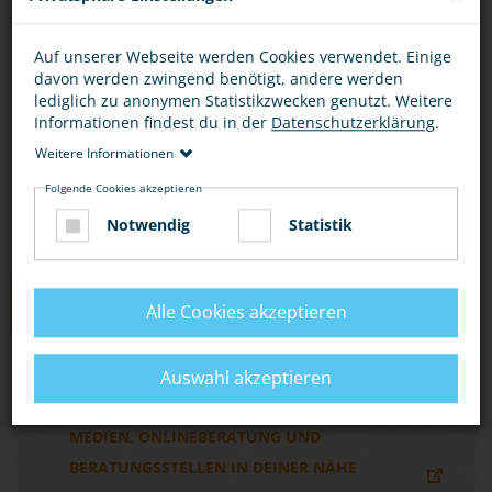
Du kannst dich online beraten lassen, per E-Mail
Auf unserer Webseite werden Cookies verwendet. Einige
oder per Chat unter
davon werden zwingend benötigt, andere werden
http://www.zwangsheirat.de/
.
lediglich zu anonymen Statistikzwecken genutzt. Weitere
Informationen findest du in der
Datenschutzerklärung
.
Wo du Beratungsstellen findest, erfährst du
Weitere Informationen
unter „Hier bekommst du Hilfe“ und „Links“.
Folgende Cookies akzeptieren
Notwendig
Statistik
LINKS
Alle Cookies akzeptieren
EIN JUGENDPORTAL ZUM THEMA
Auswahl akzeptieren
ZWANGSHEIRAT MIT INFORMATIONEN,
MEDIEN, ONLINEBERATUNG UND
BERATUNGSSTELLEN IN DEINER NÄHE