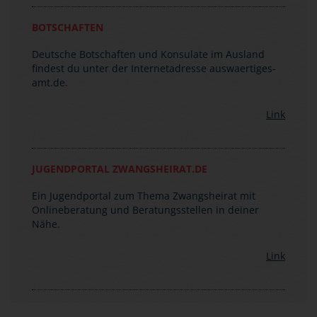
Bei Anruf musst du das Wort "Notfall" sagen, damit
du sofort verbunden wirst. Die zentrale
Notrufnummer lautet: (0049)30-50 00 20 00.
BOTSCHAFTEN
Deutsche Botschaften und Konsulate im Ausland
findest du unter der Internetadresse auswaertiges-
amt.de.
Link
JUGENDPORTAL ZWANGSHEIRAT.DE
Ein Jugendportal zum Thema Zwangsheirat mit
Onlineberatung und Beratungsstellen in deiner
Nähe.
Link