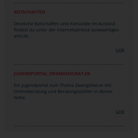
Bei Anruf musst du das Wort "Notfall" sagen, damit
du sofort verbunden wirst. Die zentrale
Notrufnummer lautet: (0049)30-50 00 20 00.
BOTSCHAFTEN
Deutsche Botschaften und Konsulate im Ausland
findest du unter der Internetadresse auswaertiges-
amt.de.
Link
JUGENDPORTAL ZWANGSHEIRAT.DE
Ein Jugendportal zum Thema Zwangsheirat mit
Onlineberatung und Beratungsstellen in deiner
Nähe.
Link