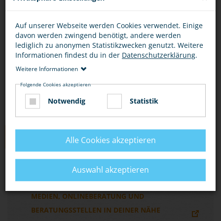
Du kannst dich online beraten lassen, per E-Mail
Auf unserer Webseite werden Cookies verwendet. Einige
oder per Chat unter
davon werden zwingend benötigt, andere werden
http://www.zwangsheirat.de/
.
lediglich zu anonymen Statistikzwecken genutzt. Weitere
Informationen findest du in der
Datenschutzerklärung
.
Wo du Beratungsstellen findest, erfährst du
Weitere Informationen
unter „Hier bekommst du Hilfe“ und „Links“.
Folgende Cookies akzeptieren
Notwendig
Statistik
LINKS
Alle Cookies akzeptieren
EIN JUGENDPORTAL ZUM THEMA
Auswahl akzeptieren
ZWANGSHEIRAT MIT INFORMATIONEN,
MEDIEN, ONLINEBERATUNG UND
BERATUNGSSTELLEN IN DEINER NÄHE