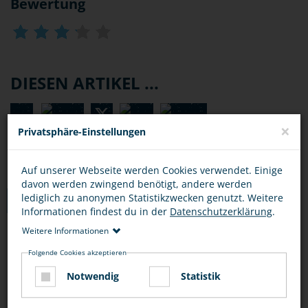
Bewertung
DIESEN ARTIKEL ...
×
Privatsphäre-Einstellungen
Auf unserer Webseite werden Cookies verwendet. Einige
davon werden zwingend benötigt, andere werden
lediglich zu anonymen Statistikzwecken genutzt. Weitere
TIPPS
Informationen findest du in der
Datenschutzerklärung
.
Weitere Informationen
ALLGEMEINE TIPPS
WLAN
PASSWÖRTER
MANIPULIE
Folgende Cookies akzeptieren
Notwendig
Statistik
Verwende ein aktuelles
Virenschutzprogramm
.
Solche Programme gibt es auch zum