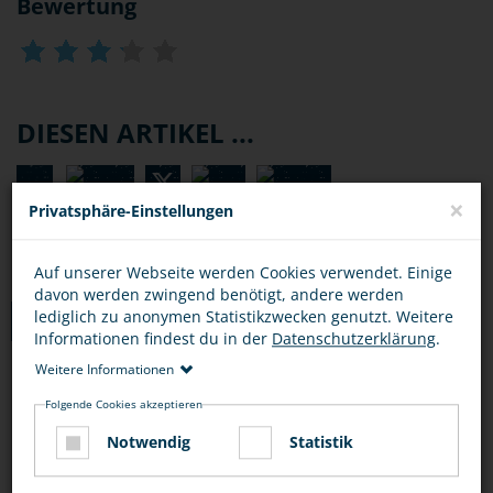
Bewertung
DIESEN ARTIKEL ...
×
Privatsphäre-Einstellungen
Auf unserer Webseite werden Cookies verwendet. Einige
davon werden zwingend benötigt, andere werden
lediglich zu anonymen Statistikzwecken genutzt. Weitere
TIPPS
Informationen findest du in der
Datenschutzerklärung
.
Weitere Informationen
ALLGEMEINE TIPPS
WLAN
PASSWÖRTER
MANIPULIE
Folgende Cookies akzeptieren
Notwendig
Statistik
Verwende ein aktuelles
Virenschutzprogramm
.
Solche Programme gibt es auch zum