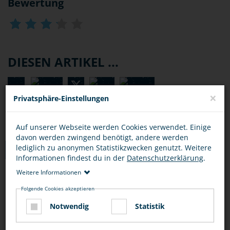
Bewertung
DIESEN ARTIKEL ...
×
Privatsphäre-Einstellungen
Auf unserer Webseite werden Cookies verwendet. Einige
davon werden zwingend benötigt, andere werden
lediglich zu anonymen Statistikzwecken genutzt. Weitere
TIPPS
Informationen findest du in der
Datenschutzerklärung
.
Weitere Informationen
ALLGEMEINE TIPPS
WLAN
PASSWÖRTER
MANIPULIE
Folgende Cookies akzeptieren
Notwendig
Statistik
Verwende ein aktuelles
Virenschutzprogramm
.
Solche Programme gibt es auch zum