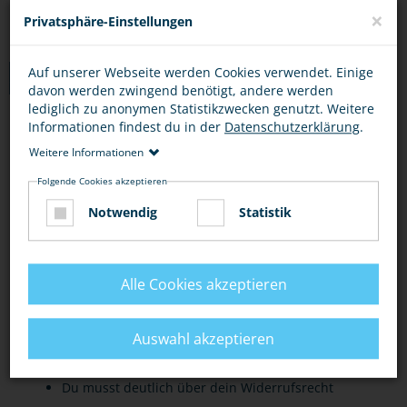
×
Privatsphäre-Einstellungen
Auf unserer Webseite werden Cookies verwendet. Einige
TIPPS
davon werden zwingend benötigt, andere werden
lediglich zu anonymen Statistikzwecken genutzt. Weitere
Informationen findest du in der
Datenschutzerklärung
.
VORSICHT BEI GRATISANGEBOTEN
ONLINE-SHOPS
ONL
Weitere Informationen
Folgende Cookies akzeptieren
Bei scheinbar kostenlosen Angeboten, die sofort
Notwendig
Statistik
eine Registrierung erfordern, solltest du stutzig
werden. Oft sind sie nicht wirklich kostenlos.
Grundsätzlich solltest du misstrauisch sein bei
Alle Cookies akzeptieren
Lockbegriffen wie "Gratisangebot" und
"Gewinnspiel". Dahinter können sich
Auswahl akzeptieren
kostenpflichtige Leistungen verstecken.
Du musst deutlich über dein Widerrufsrecht