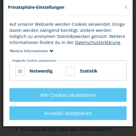
×
Privatsphäre-Einstellungen
Auf unserer Webseite werden Cookies verwendet. Einige
TIPPS
davon werden zwingend benötigt, andere werden
lediglich zu anonymen Statistikzwecken genutzt. Weitere
Informationen findest du in der
Datenschutzerklärung
.
VORSICHT BEI GRATISANGEBOTEN
ONLINE-SHOPS
ONL
Weitere Informationen
Folgende Cookies akzeptieren
Bei scheinbar kostenlosen Angeboten, die sofort
Notwendig
Statistik
eine Registrierung erfordern, solltest du stutzig
werden. Oft sind sie nicht wirklich kostenlos.
Grundsätzlich solltest du misstrauisch sein bei
Alle Cookies akzeptieren
Lockbegriffen wie "Gratisangebot" und
"Gewinnspiel". Dahinter können sich
Auswahl akzeptieren
kostenpflichtige Leistungen verstecken.
Du musst deutlich über dein Widerrufsrecht