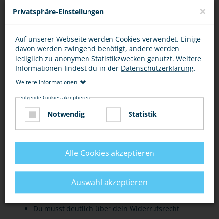
×
Privatsphäre-Einstellungen
Auf unserer Webseite werden Cookies verwendet. Einige
TIPPS
davon werden zwingend benötigt, andere werden
lediglich zu anonymen Statistikzwecken genutzt. Weitere
Informationen findest du in der
Datenschutzerklärung
.
VORSICHT BEI GRATISANGEBOTEN
ONLINE-SHOPS
ONL
Weitere Informationen
Folgende Cookies akzeptieren
Bei scheinbar kostenlosen Angeboten, die sofort
Notwendig
Statistik
eine Registrierung erfordern, solltest du stutzig
werden. Oft sind sie nicht wirklich kostenlos.
Grundsätzlich solltest du misstrauisch sein bei
Alle Cookies akzeptieren
Lockbegriffen wie "Gratisangebot" und
"Gewinnspiel". Dahinter können sich
Auswahl akzeptieren
kostenpflichtige Leistungen verstecken.
Du musst deutlich über dein Widerrufsrecht