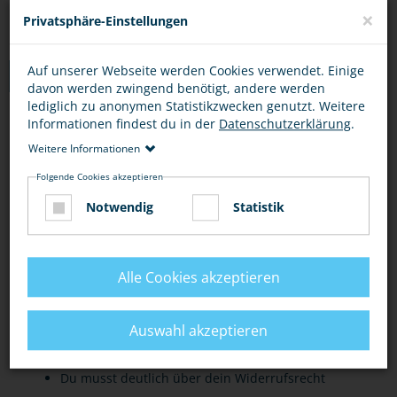
×
Privatsphäre-Einstellungen
Auf unserer Webseite werden Cookies verwendet. Einige
TIPPS
davon werden zwingend benötigt, andere werden
lediglich zu anonymen Statistikzwecken genutzt. Weitere
Informationen findest du in der
Datenschutzerklärung
.
VORSICHT BEI GRATISANGEBOTEN
ONLINE-SHOPS
ONL
Weitere Informationen
Folgende Cookies akzeptieren
Bei scheinbar kostenlosen Angeboten, die sofort
Notwendig
Statistik
eine Registrierung erfordern, solltest du stutzig
werden. Oft sind sie nicht wirklich kostenlos.
Grundsätzlich solltest du misstrauisch sein bei
Alle Cookies akzeptieren
Lockbegriffen wie "Gratisangebot" und
"Gewinnspiel". Dahinter können sich
Auswahl akzeptieren
kostenpflichtige Leistungen verstecken.
Du musst deutlich über dein Widerrufsrecht