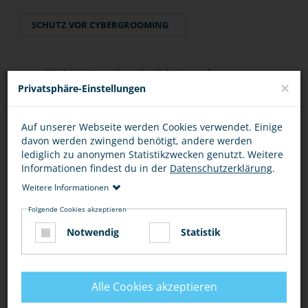
SCHUTZ VOR CYBERGROOMING
Wichtig ist es, dass du dich jemandem
×
Privatsphäre-Einstellungen
anvertraust und darüber redest.
Wenn du dich sexuell bedrängt fühlst, dann
Auf unserer Webseite werden Cookies verwendet. Einige
melde das der Polizei. Das kann eine Straftat
davon werden zwingend benötigt, andere werden
lediglich zu anonymen Statistikzwecken genutzt. Weitere
sein.
Informationen findest du in der
Datenschutzerklärung
.
Zusätzlich kannst du dem Anbieter des Sozialen
Weitere Informationen
Netzwerkes oder dem Online-Spiel-Betreiber
Folgende Cookies akzeptieren
Bescheid sagen, damit er diesen Account
Notwendig
Statistik
sperren kann.
Brich in jedem Fall den Kontakt zu diesem User
ab.
Alle Cookies akzeptieren