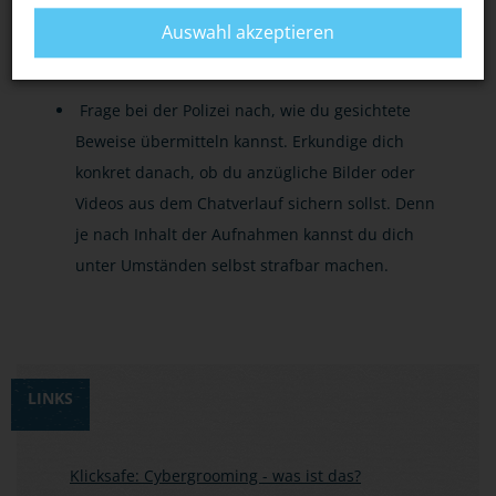
Um das Cybergrooming nachweisen zu können,
Auswahl akzeptieren
ist es wichtig, dass du Screenshots oder Fotos
von den sexuellen Anmachen machst.
Frage bei der Polizei nach, wie du gesichtete
Beweise übermitteln kannst. Erkundige dich
konkret danach, ob du anzügliche Bilder oder
Videos aus dem Chatverlauf sichern sollst. Denn
je nach Inhalt der Aufnahmen kannst du dich
unter Umständen selbst strafbar machen.
LINKS
Klicksafe: Cybergrooming - was ist das?