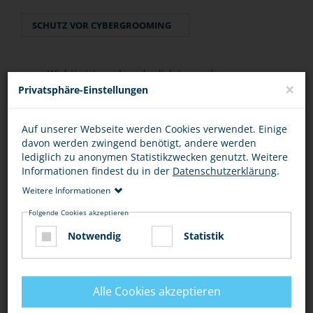
SCHUTZ VOR CYBERGROOMING
Wichtig ist es, dass du dich jemandem
×
Privatsphäre-Einstellungen
anvertraust und darüber redest.
Wenn du dich sexuell bedrängt fühlst, dann
Auf unserer Webseite werden Cookies verwendet. Einige
melde das der Polizei. Das kann eine Straftat
davon werden zwingend benötigt, andere werden
lediglich zu anonymen Statistikzwecken genutzt. Weitere
sein.
Informationen findest du in der
Datenschutzerklärung
.
Zusätzlich kannst du dem Anbieter des Sozialen
Weitere Informationen
Netzwerkes oder dem Online-Spiel-Betreiber
Folgende Cookies akzeptieren
Bescheid sagen, damit er diesen Account
Notwendig
Statistik
sperren kann.
Brich in jedem Fall den Kontakt zu diesem User
ab.
Alle Cookies akzeptieren