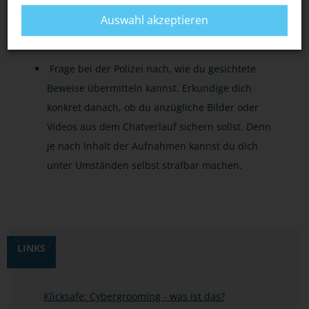
Um das Cybergrooming nachweisen zu können,
Auswahl akzeptieren
ist es wichtig, dass du Screenshots oder Fotos
von den sexuellen Anmachen machst.
Frage bei der Polizei nach, wie du gesichtete
Beweise übermitteln kannst. Erkundige dich
konkret danach, ob du anzügliche Bilder oder
Videos aus dem Chatverlauf sichern sollst. Denn
je nach Inhalt der Aufnahmen kannst du dich
unter Umständen selbst strafbar machen.
LINKS
Klicksafe: Cybergrooming - was ist das?